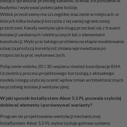
bieżąco sprawdzać przebieg kanałów, oceniać ich położenie w
budynku i wykrywać potencjalne kolizje.
Widok przestrzenny ma szczególne znaczenie w miejscach, w
których kilka instalacji korzysta z tej samej ograniczonej
przestrzeni. Kanały wentylacyjne mogą przecinać się z trasami
instalacji sanitarnych i elektrycznych lub z elementami
konstrukcji. Wykrycie takiego problemu na etapie modelowania
oznacza prostszą korektę niż zmiana wprowadzana po
rozpoczęciu prac wykonawczych.
Połączenie widoku 2D i 3D wspiera również koordynację BIM.
Uczestnicy procesu projektowego korzystają z aktualnego
modelu i mogą szybciej ocenić wpływ zmian architektonicznych
na przebieg instalacji wentylacyjnej.
W jaki sposób InstalSystem-Alnor 5.5 PL pozwala szybciej
dobierać elementy i porównywać warianty?
Program do projektowania wentylacji mechanicznej
InstalSystem-Alnor 5.5 PL wykorzystuje gotowe systemy