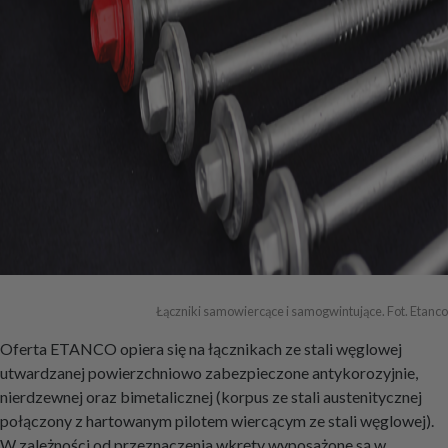
Łączniki samowiercące i samogwintujące. Fot. Etanco
Oferta ETANCO opiera się na łącznikach ze stali węglowej
utwardzanej powierzchniowo zabezpieczone antykorozyjnie,
nierdzewnej oraz bimetalicznej (korpus ze stali austenitycznej
połączony z hartowanym pilotem wiercącym ze stali węglowej).
W zależności od przeznaczenia wkręty wyposażone są w