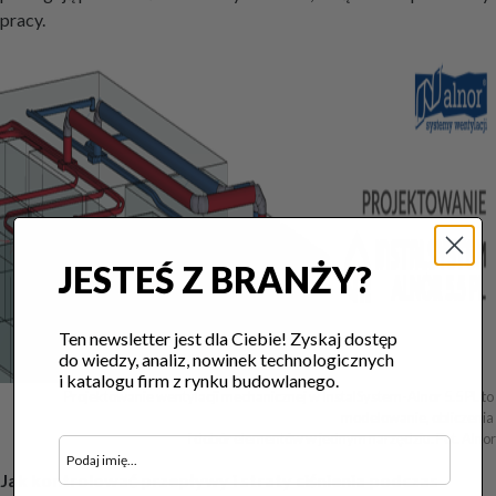
pracy.
JESTEŚ Z BRANŻY?
Ten newsletter jest dla Ciebie! Zyskaj dostęp
do wiedzy, analiz, nowinek technologicznych
i katalogu firm z rynku budowlanego.
Projektowanie wentylacji mechanicznej w InstalSystem-Alnor 5.5 PL to 
modelowanie, obliczenia 

i dobór elementów w jednym narzędziu. Fot. Alnor
Jak kontrolować przepływy i straty ciśnienia podczas