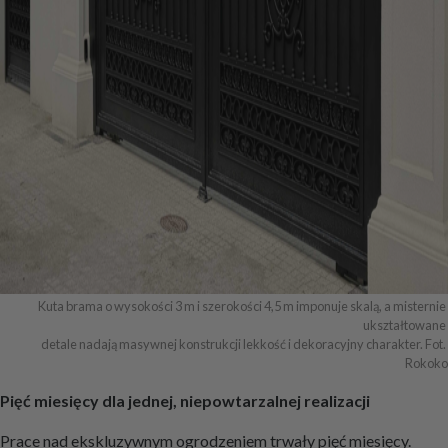
Kuta brama o wysokości 3 m i szerokości 4,5 m imponuje skalą, a misternie 
ukształtowane 

detale nadają masywnej konstrukcji lekkość i dekoracyjny charakter. Fot. 
Rokoko
Pięć miesięcy dla jednej, niepowtarzalnej realizacji
Prace nad ekskluzywnym ogrodzeniem trwały pięć miesięcy.