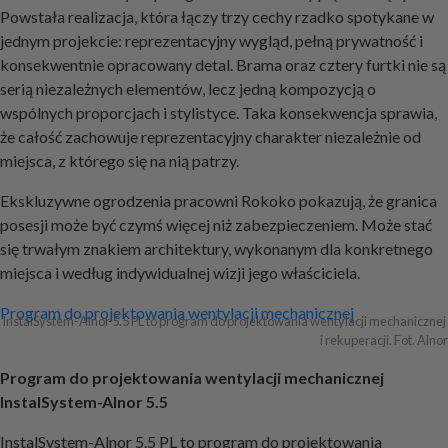
Powstała realizacja, która łączy trzy cechy rzadko spotykane w
jednym projekcie: reprezentacyjny wygląd, pełną prywatność i
konsekwentnie opracowany detal. Brama oraz cztery furtki nie są
serią niezależnych elementów, lecz jedną kompozycją o
wspólnych proporcjach i stylistyce. Taka konsekwencja sprawia,
że całość zachowuje reprezentacyjny charakter niezależnie od
miejsca, z którego się na nią patrzy.
Ekskluzywne ogrodzenia pracowni Rokoko pokazują, że granica
posesji może być czymś więcej niż zabezpieczeniem. Może stać
się trwałym znakiem architektury, wykonanym dla konkretnego
miejsca i według indywidualnej wizji jego właściciela.
Nawigacja
Program do projektowania wentylacji mechanicznej
InstalSystem-Alnor 5.5 PL to program do projektowania wentylacji mechanicznej 
i rekuperacji. Fot. Alnor
wpisu
Program do projektowania wentylacji mechanicznej
InstalSystem-Alnor 5.5
InstalSystem-Alnor 5.5 PL to program do projektowania