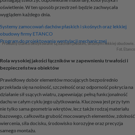
oświetlenie. W ten sposób przestrzeń będzie zachwycała
wyglądem każdego dnia.
Nawigacja
Systemy zamocowań dachów płaskich i skośnych oraz lekkiej
obudowy firmy ETANCO
wpisu
Program do projektowania wentylacji mechanicznej
Produkty Etanco dedykowane są dachom płaskim, skośnym i lekkiej obudowie. 
Fot. Etanco
Rola wysokiej jakości łączników w zapewnieniu trwałości i
bezpieczeństwa obiektów
Prawidłowy dobór elementów mocujących bezpośrednio
przekłada się na nośność, szczelność oraz odporność pokrycia na
działanie sił ssących wiatru, zapewniając pełną funkcjonalność
dachu w całym cyklu jego użytkowania. Kluczowa jest przy tym
nie tylko sama geometria wkrętów, lecz także rodzaj materiału
bazowego, całkowita grubość mocowanych elementów, zdolność
wiercenia, siła docisku, środowisko korozyjne oraz precyzja
samego montażu.