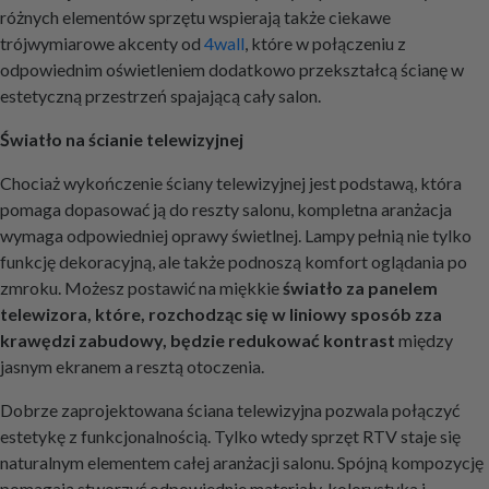
różnych elementów sprzętu wspierają także ciekawe
trójwymiarowe akcenty od
4wall
, które w połączeniu z
odpowiednim oświetleniem dodatkowo przekształcą ścianę w
estetyczną przestrzeń spajającą cały salon.
Światło na ścianie telewizyjnej
Chociaż wykończenie ściany telewizyjnej jest podstawą, która
pomaga dopasować ją do reszty salonu, kompletna aranżacja
wymaga odpowiedniej oprawy świetlnej. Lampy pełnią nie tylko
funkcję dekoracyjną, ale także podnoszą komfort oglądania po
zmroku. Możesz postawić na miękkie
światło za panelem
telewizora, które, rozchodząc się w liniowy sposób zza
krawędzi zabudowy, będzie redukować kontrast
między
jasnym ekranem a resztą otoczenia.
Dobrze zaprojektowana ściana telewizyjna pozwala połączyć
estetykę z funkcjonalnością. Tylko wtedy sprzęt RTV staje się
naturalnym elementem całej aranżacji salonu. Spójną kompozycję
pomagają stworzyć odpowiednie materiały, kolorystyka i