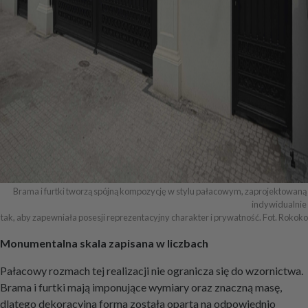
Brama i furtki tworzą spójną kompozycję w stylu pałacowym, zaprojektowaną 
indywidualnie 

tak, aby zapewniała posesji reprezentacyjny charakter i prywatność. Fot. Rokoko
Monumentalna skala zapisana w liczbach
Pałacowy rozmach tej realizacji nie ogranicza się do wzornictwa.
Brama i furtki mają imponujące wymiary oraz znaczną masę,
dlatego dekoracyjna forma została oparta na odpowiednio