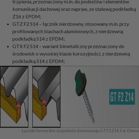
trzpienia, przeznaczony m.in. do podestów i elementów
komunikacji dachowej oraz napraw, ze stalową podkładką
Z16 z EPDM;
GTZ F2 S14 – łącznik nierdzewny, stosowany m.in. przy
profilowanych blachach aluminiowych, z nierdzewną
podkładką S14 z EPDM;
GTX F2 S14 – wariant bimetaliczny przeznaczony do
środowisk o wysokiej klasie korozyjności, z nierdzewną
podkładką S14 z EPDM;
Łączniki farmerskie do podłoża drewnianego GT F2 Z14. Fot. Etanco