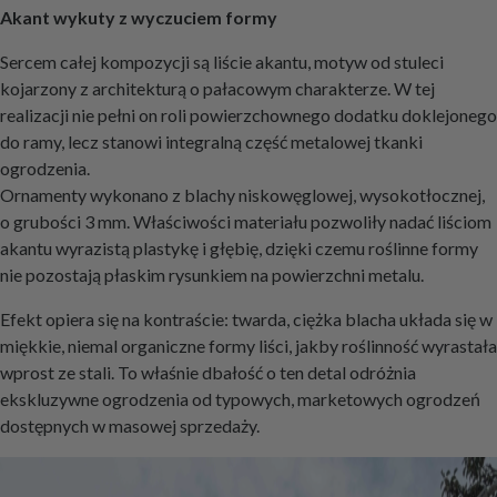
Akant wykuty z wyczuciem formy
Sercem całej kompozycji są liście akantu, motyw od stuleci
kojarzony z architekturą o pałacowym charakterze. W tej
realizacji nie pełni on roli powierzchownego dodatku doklejonego
do ramy, lecz stanowi integralną część metalowej tkanki
ogrodzenia.
Ornamenty wykonano z blachy niskowęglowej, wysokotłocznej,
o grubości 3 mm. Właściwości materiału pozwoliły nadać liściom
akantu wyrazistą plastykę i głębię, dzięki czemu roślinne formy
nie pozostają płaskim rysunkiem na powierzchni metalu.
Efekt opiera się na kontraście: twarda, ciężka blacha układa się w
miękkie, niemal organiczne formy liści, jakby roślinność wyrastała
wprost ze stali. To właśnie dbałość o ten detal odróżnia
ekskluzywne ogrodzenia od typowych, marketowych ogrodzeń
dostępnych w masowej sprzedaży.