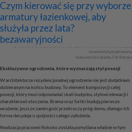
Ekskluzywne ogrodzenia z
Program do projektowania
Jak zaprojektować ścianę
Systemy zamocowań dachów
Dom z prefabrykatów opinie –
Nowoczesne bramy przesuwne:
Jak dobrać maskownicę
Licznik Geigera w kontroli
Jak ograniczyć ryzyko
Czym kierować się przy wyborze
pałacowym rozmachem
wentylacji mechanicznej
telewizyjną, która pasuje do
płaskich i skośnych oraz lekkiej
co naprawdę warto ocenić przed
wyznaczniki trwałości,
karnisza? Praktyczny poradnik
materiałów budowlanych i
przestojów przy pracy maszyn
armatury łazienkowej, aby
całej aranżacji?
obudowy firmy ETANCO
budową?
bezpieczeństwa i
złomu
geotechnicznych?
służyła przez lata?
+ Dodaj firmę
+ Dodaj artykuł
+ Dodaj baner
bezawaryjności
Dwuskrzydłowa, pełna brama kuta łączy monumentalną formę z bogatą 
ornamentyką inspirowaną 

motywem liści akantu. Fot. Rokoko
Ekskluzywne ogrodzenia, które wyznaczają styl posesji
W architekturze rezydencjonalnej ogrodzenie nie jest dodatkiem
dobieranym na końcu budowy. To element kompozycji całej
posesji, który musi odpowiadać skali budynku, stylowi elewacji i
charakterowi otoczenia. Brama oraz furtki budują pierwsze
wrażenie, jeszcze zanim gość przekroczy próg domu, dlatego ich
forma decyduje o spójności całego założenia.
Realizacja pracowni Rokoko została pomyślana właśnie w tym