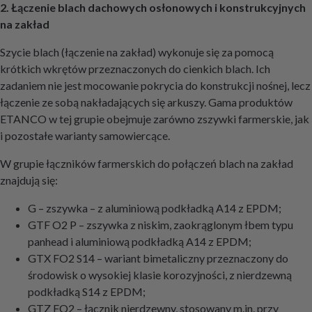
2. Łączenie blach dachowych osłonowych i konstrukcyjnych
na zakład
Szycie blach (łączenie na zakład) wykonuje się za pomocą
krótkich wkrętów przeznaczonych do cienkich blach. Ich
zadaniem nie jest mocowanie pokrycia do konstrukcji nośnej, lecz
łączenie ze sobą nakładających się arkuszy. Gama produktów
ETANCO w tej grupie obejmuje zarówno zszywki farmerskie, jak
i pozostałe warianty samowiercące.
W grupie łączników farmerskich do połączeń blach na zakład
znajdują się:
G – zszywka – z aluminiową podkładką A14 z EPDM;
GTF O2 P – zszywka z niskim, zaokrąglonym łbem typu
panhead i aluminiową podkładką A14 z EPDM;
GTX FO2 S14 – wariant bimetaliczny przeznaczony do
środowisk o wysokiej klasie korozyjności, z nierdzewną
podkładką S14 z EPDM;
GTZ FO2 – łącznik nierdzewny, stosowany m.in. przy