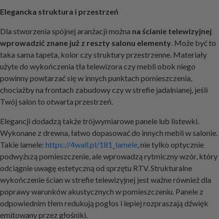
Elegancka struktura i przestrzeń
Dla stworzenia spójnej aranżacji można
na ścianie telewizyjnej
wprowadzić znane już z reszty salonu elementy
. Może być to
taka sama tapeta, kolor czy struktury przestrzenne. Materiały
użyte do wykończenia tła telewizora czy mebli obok niego
powinny powtarzać się w innych punktach pomieszczenia,
chociażby na frontach zabudowy czy w strefie jadalnianej, jeśli
Twój salon to otwarta przestrzeń.
Elegancji dodadzą także trójwymiarowe panele lub listewki.
Wykonane z drewna, łatwo dopasować do innych mebli w salonie.
Takie lamele:
https://4wall.pl/181_lamele
, nie tylko optycznie
podwyższą pomieszczenie, ale wprowadzą rytmiczny wzór, który
odciągnie uwagę estetyczną od sprzętu RTV. Strukturalne
wykończenie ścian w strefie telewizyjnej jest ważne również dla
poprawy warunków akustycznych w pomieszczeniu. Panele z
odpowiednim tłem redukują pogłos i lepiej rozpraszają dźwięk
emitowany przez głośniki.