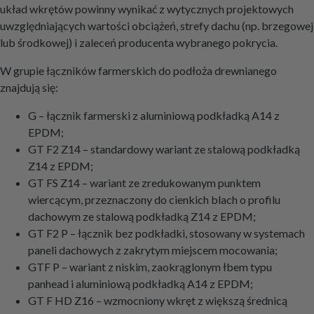
układ wkrętów powinny wynikać z wytycznych projektowych
uwzględniających wartości obciążeń, strefy dachu (np. brzegowej
lub środkowej) i zaleceń producenta wybranego pokrycia.
W grupie łączników farmerskich do podłoża drewnianego
znajdują się:
G – łącznik farmerski z aluminiową podkładką A14 z
EPDM;
GT F2 Z14 – standardowy wariant ze stalową podkładką
Z14 z EPDM;
GT FS Z14 – wariant ze zredukowanym punktem
wiercącym, przeznaczony do cienkich blach o profilu
dachowym ze stalową podkładką Z14 z EPDM;
GT F2 P – łącznik bez podkładki, stosowany w systemach
paneli dachowych z zakrytym miejscem mocowania;
GTF P – wariant z niskim, zaokrąglonym łbem typu
panhead i aluminiową podkładką A14 z EPDM;
GT F HD Z16 – wzmocniony wkręt z większą średnicą