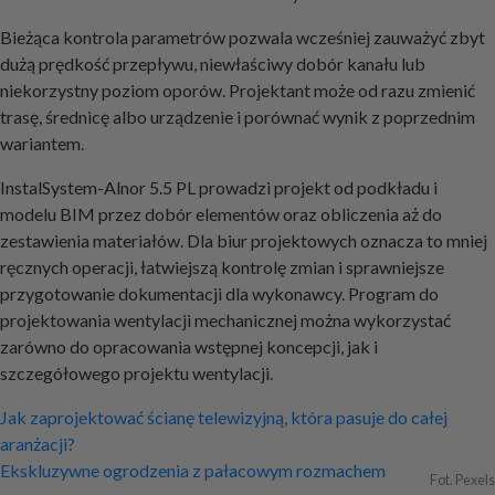
Bieżąca kontrola parametrów pozwala wcześniej zauważyć zbyt
dużą prędkość przepływu, niewłaściwy dobór kanału lub
niekorzystny poziom oporów. Projektant może od razu zmienić
trasę, średnicę albo urządzenie i porównać wynik z poprzednim
wariantem.
InstalSystem-Alnor 5.5 PL prowadzi projekt od podkładu i
modelu BIM przez dobór elementów oraz obliczenia aż do
zestawienia materiałów. Dla biur projektowych oznacza to mniej
ręcznych operacji, łatwiejszą kontrolę zmian i sprawniejsze
przygotowanie dokumentacji dla wykonawcy. Program do
projektowania wentylacji mechanicznej można wykorzystać
zarówno do opracowania wstępnej koncepcji, jak i
szczegółowego projektu wentylacji.
Nawigacja
Jak zaprojektować ścianę telewizyjną, która pasuje do całej
aranżacji?
wpisu
Ekskluzywne ogrodzenia z pałacowym rozmachem
Fot. Pexels