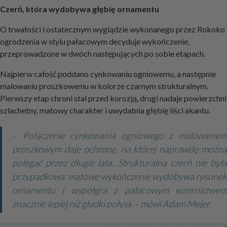
Czerń, która wydobywa głębię ornamentu
O trwałości i ostatecznym wyglądzie wykonanego przez Rokoko
ogrodzenia w stylu pałacowym decyduje wykończenie,
przeprowadzone w dwóch następujących po sobie etapach.
Najpierw całość poddano cynkowaniu ogniowemu, a następnie
malowaniu proszkowemu w kolorze czarnym strukturalnym.
Pierwszy etap chroni stal przed korozją, drugi nadaje powierzchni
szlachetny, matowy charakter i uwydatnia głębię liści akantu.
– Połączenie cynkowania ogniowego z malowaniem
proszkowym daje ochronę, na której naprawdę można
polegać przez długie lata. Strukturalna czerń nie była
przypadkowa: matowe wykończenie wydobywa rysunek
ornamentu i współgra z pałacowym wzornictwem
znacznie lepiej niż gładki połysk – mówi Adam Mejer.