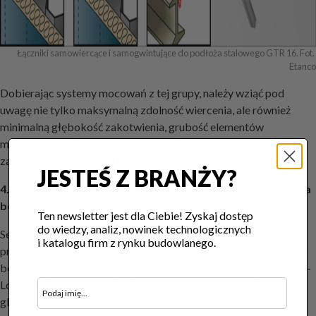
Łączniki samowiercące i samogwintujące do podłoża stalowego GTR 16. Fot. 
Etanco
Dobierając systemy mocowań z tej grupy, należy wziąć pod
uwagę nie tylko maksymalną zdolność wiercenia, ale również
minimalną głębokość zakotwienia, grubość elementów
mocowanych, długość gwintu oraz siłę docisku i wymagania
zachowania szczelności połączenia.
JESTEŚ Z BRANŻY?
4. Profilowane blachy konstrukcyjne mocowane do podłoża
betonowego i drewnianego
Ten newsletter jest dla Ciebie! Zyskaj dostęp
do wiedzy, analiz, nowinek technologicznych
Seria GTR W została zaprojektowana z myślą o montażu
i katalogu firm z rynku budowlanego.
profilowanych blach konstrukcyjnych do podłoża drewnianego i
betonowego. Wkręty te wyposażono w podwójny gwint typu Hi-
Lo, szpic dostosowany do drewna oraz powłokę antykorozyjną
gRey.coat.