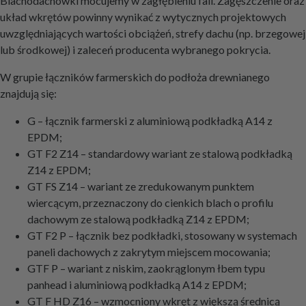
Blachodachówki mocujemy w zagłębieniu fali. Zagęszczenie oraz
układ wkrętów powinny wynikać z wytycznych projektowych
uwzględniających wartości obciążeń, strefy dachu (np. brzegowej
lub środkowej) i zaleceń producenta wybranego pokrycia.
W grupie łączników farmerskich do podłoża drewnianego
znajdują się:
G – łącznik farmerski z aluminiową podkładką A14 z
EPDM;
GT F2 Z14 – standardowy wariant ze stalową podkładką
Z14 z EPDM;
GT FS Z14 – wariant ze zredukowanym punktem
wiercącym, przeznaczony do cienkich blach o profilu
dachowym ze stalową podkładką Z14 z EPDM;
GT F2 P – łącznik bez podkładki, stosowany w systemach
paneli dachowych z zakrytym miejscem mocowania;
GTF P – wariant z niskim, zaokrąglonym łbem typu
panhead i aluminiową podkładką A14 z EPDM;
GT F HD Z16 – wzmocniony wkręt z większą średnicą