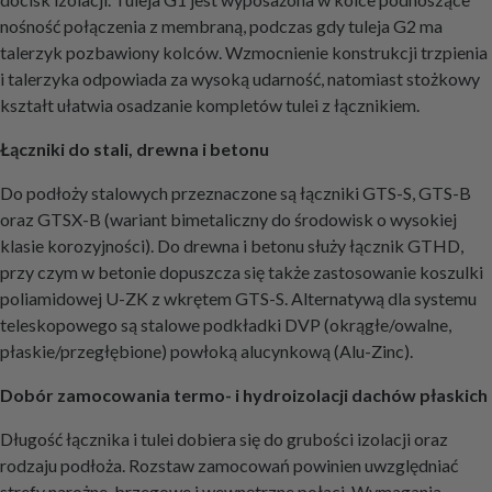
nośność połączenia z membraną, podczas gdy tuleja G2 ma
talerzyk pozbawiony kolców. Wzmocnienie konstrukcji trzpienia
i talerzyka odpowiada za wysoką udarność, natomiast stożkowy
kształt ułatwia osadzanie kompletów tulei z łącznikiem.
Łączniki do stali, drewna i betonu
Do podłoży stalowych przeznaczone są łączniki GTS-S, GTS-B
oraz GTSX-B (wariant bimetaliczny do środowisk o wysokiej
klasie korozyjności). Do drewna i betonu służy łącznik GTHD,
przy czym w betonie dopuszcza się także zastosowanie koszulki
poliamidowej U-ZK z wkrętem GTS-S. Alternatywą dla systemu
teleskopowego są stalowe podkładki DVP (okrągłe/owalne,
płaskie/przegłębione) powłoką alucynkową (Alu-Zinc).
Dobór zamocowania termo- i hydroizolacji dachów płaskich
Długość łącznika i tulei dobiera się do grubości izolacji oraz
rodzaju podłoża. Rozstaw zamocowań powinien uwzględniać
strefy narożne, brzegowe i wewnętrzne połaci. Wymagania