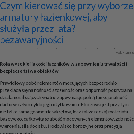
Systemy zamocowań dachów
Dom z prefabrykatów opinie –
Nowoczesne bramy przesuwne:
Jak dobrać maskownicę
Licznik Geigera w kontroli
Jak ograniczyć ryzyko
Czym kierować się przy wyborze
płaskich i skośnych oraz lekkiej
co naprawdę warto ocenić przed
wyznaczniki trwałości,
karnisza? Praktyczny poradnik
materiałów budowlanych i
przestojów przy pracy maszyn
armatury łazienkowej, aby
obudowy firmy ETANCO
budową?
bezpieczeństwa i
złomu
geotechnicznych?
służyła przez lata?
+ Dodaj firmę
+ Dodaj artykuł
+ Dodaj baner
bezawaryjności
Produkty Etanco dedykowane są dachom płaskim, skośnym i lekkiej obudowie. 
Fot. Etanco
Rola wysokiej jakości łączników w zapewnieniu trwałości i
bezpieczeństwa obiektów
Prawidłowy dobór elementów mocujących bezpośrednio
przekłada się na nośność, szczelność oraz odporność pokrycia na
działanie sił ssących wiatru, zapewniając pełną funkcjonalność
dachu w całym cyklu jego użytkowania. Kluczowa jest przy tym
nie tylko sama geometria wkrętów, lecz także rodzaj materiału
bazowego, całkowita grubość mocowanych elementów, zdolność
wiercenia, siła docisku, środowisko korozyjne oraz precyzja
samego montażu.