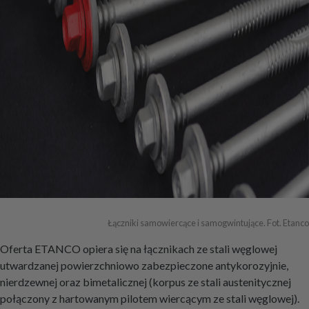
Łączniki samowiercące i samogwintujące. Fot. Etanco
Oferta ETANCO opiera się na łącznikach ze stali węglowej
utwardzanej powierzchniowo zabezpieczone antykorozyjnie,
nierdzewnej oraz bimetalicznej (korpus ze stali austenitycznej
połączony z hartowanym pilotem wiercącym ze stali węglowej).