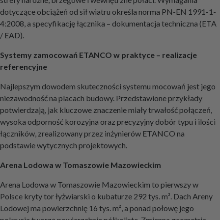
dotyczące obciążeń od sił wiatru określa norma PN-EN 1991-1-
4:2008, a specyfikację łącznika – dokumentacja techniczna (ETA
/ EAD).
Systemy zamocowań ETANCO w praktyce – realizacje
referencyjne
Najlepszym dowodem skuteczności systemu mocowań jest jego
niezawodność na placach budowy. Przedstawione przykłady
potwierdzają, jak kluczowe znaczenie miały trwałość połączeń,
wysoka odporność korozyjna oraz precyzyjny dobór typu i ilości
łączników, zrealizowany przez inżynierów ETANCO na
podstawie wytycznych projektowych.
Arena Lodowa w Tomaszowie Mazowieckim
Arena Lodowa w Tomaszowie Mazowieckim to pierwszy w
Polsce kryty tor łyżwiarski o kubaturze 292 tys. m³. Dach Areny
Lodowej ma powierzchnię 16 tys. m², a ponad połowę jego
pokrycia tworzą powierzchnie półkoliste. Zmienna geometria