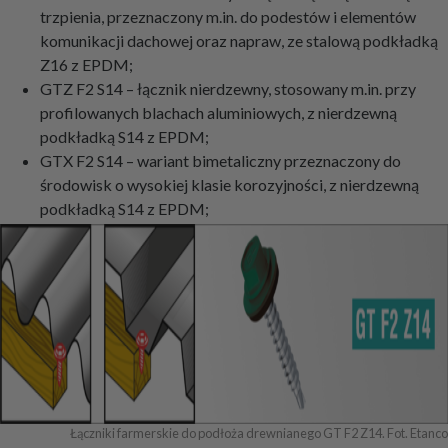
trzpienia, przeznaczony m.in. do podestów i elementów
komunikacji dachowej oraz napraw, ze stalową podkładką
Z16 z EPDM;
GTZ F2 S14 – łącznik nierdzewny, stosowany m.in. przy
profilowanych blachach aluminiowych, z nierdzewną
podkładką S14 z EPDM;
GTX F2 S14 – wariant bimetaliczny przeznaczony do
środowisk o wysokiej klasie korozyjności, z nierdzewną
podkładką S14 z EPDM;
Łączniki farmerskie do podłoża drewnianego GT F2 Z14. Fot. Etanco