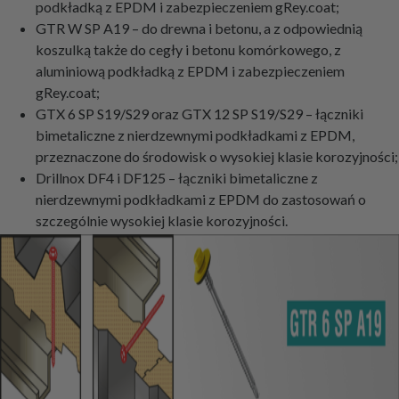
podkładką z EPDM i zabezpieczeniem gRey.coat;
GTR W SP A19 – do drewna i betonu, a z odpowiednią
koszulką także do cegły i betonu komórkowego, z
aluminiową podkładką z EPDM i zabezpieczeniem
gRey.coat;
GTX 6 SP S19/S29 oraz GTX 12 SP S19/S29 – łączniki
bimetaliczne z nierdzewnymi podkładkami z EPDM,
przeznaczone do środowisk o wysokiej klasie korozyjności;
Drillnox DF4 i DF125 – łączniki bimetaliczne z
nierdzewnymi podkładkami z EPDM do zastosowań o
szczególnie wysokiej klasie korozyjności.