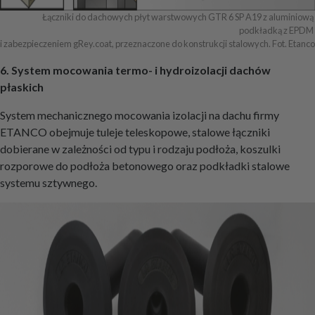
Łączniki do dachowych płyt warstwowych GTR 6 SP A19 z aluminiową 
podkładką z EPDM 

i zabezpieczeniem gRey.coat, przeznaczone do konstrukcji stalowych. Fot. Etanco
6. System mocowania termo- i hydroizolacji dachów
płaskich
System mechanicznego mocowania izolacji na dachu firmy
ETANCO obejmuje tuleje teleskopowe, stalowe łączniki
dobierane w zależności od typu i rodzaju podłoża, koszulki
rozporowe do podłoża betonowego oraz podkładki stalowe
systemu sztywnego.