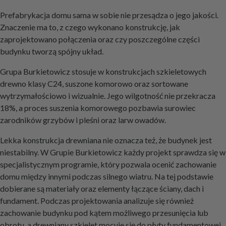
Prefabrykacja domu sama w sobie nie przesądza o jego jakości.
Znaczenie ma to, z czego wykonano konstrukcję, jak
zaprojektowano połączenia oraz czy poszczególne części
budynku tworzą spójny układ.
Grupa Burkietowicz stosuje w konstrukcjach szkieletowych
drewno klasy C24, suszone komorowo oraz sortowane
wytrzymałościowo i wizualnie. Jego wilgotność nie przekracza
18%, a proces suszenia komorowego pozbawia surowiec
zarodników grzybów i pleśni oraz larw owadów.
Lekka konstrukcja drewniana nie oznacza też, że budynek jest
niestabilny. W Grupie Burkietowicz każdy projekt sprawdza się w
specjalistycznym programie, który pozwala ocenić zachowanie
domu między innymi podczas silnego wiatru. Na tej podstawie
dobierane są materiały oraz elementy łączące ściany, dach i
fundament. Podczas projektowania analizuje się również
zachowanie budynku pod kątem możliwego przesunięcia lub
obrotu, a drewniany szkielet mocuje się do płyty fundamentowej