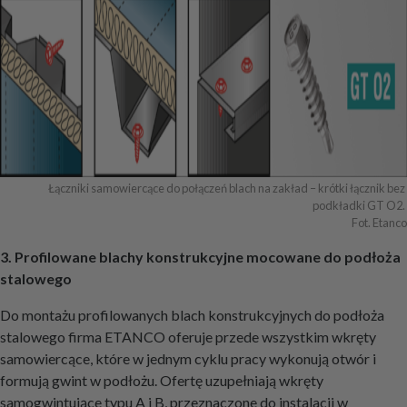
Łączniki samowiercące do połączeń blach na zakład – krótki łącznik bez 
podkładki GT O2. 

Fot. Etanco
3. Profilowane blachy konstrukcyjne mocowane do podłoża
stalowego
Do montażu profilowanych blach konstrukcyjnych do podłoża
stalowego firma ETANCO oferuje przede wszystkim wkręty
samowiercące, które w jednym cyklu pracy wykonują otwór i
formują gwint w podłożu. Ofertę uzupełniają wkręty
samogwintujące typu A i B, przeznaczone do instalacji w