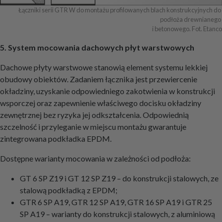
Łączniki serii GTR W do montażu profilowanych blach konstrukcyjnych do 
podłoża drewnianego 

i betonowego. Fot. Etanco
5. System mocowania dachowych płyt warstwowych
Dachowe płyty warstwowe stanowią element systemu lekkiej
obudowy obiektów. Zadaniem łącznika jest przewiercenie
okładziny, uzyskanie odpowiedniego zakotwienia w konstrukcji
wsporczej oraz zapewnienie właściwego docisku okładziny
zewnętrznej bez ryzyka jej odkształcenia. Odpowiednią
szczelność i przyleganie w miejscu montażu gwarantuje
zintegrowana podkładka EPDM.
Dostępne warianty mocowania w zależności od podłoża:
GT 6 SP Z19 i GT 12 SP Z19 – do konstrukcji stalowych, ze
stalową podkładką z EPDM;
GTR 6 SP A19, GTR 12 SP A19, GTR 16 SP A19 i GTR 25
SP A19 – warianty do konstrukcji stalowych, z aluminiową