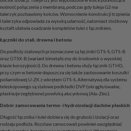
nośność połączenia z membraną, podczas gdy tuleja G2 ma
talerzyk pozbawiony kolców. Wzmocnienie konstrukcji trzpienia
i talerzyka odpowiada za wysoką udarność, natomiast stożkowy
kształt ułatwia osadzanie kompletów tulei z łącznikiem.
Łączniki do stali, drewna i betonu
Do podłoży stalowych przeznaczone są łączniki GTS-S, GTS-B
oraz GTSX-B (wariant bimetaliczny do środowisk o wysokiej
klasie korozyjności). Do drewna i betonu służy łącznik GTHD,
przy czym w betonie dopuszcza się także zastosowanie koszulki
poliamidowej U-ZK z wkrętem GTS-S. Alternatywą dla systemu
teleskopowego są stalowe podkładki DVP (okrągłe/owalne,
płaskie/przegłębione) powłoką alucynkową (Alu-Zinc).
Dobór zamocowania termo- i hydroizolacji dachów płaskich
Długość łącznika i tulei dobiera się do grubości izolacji oraz
rodzaju podłoża. Rozstaw zamocowań powinien uwzględniać
strefy narożne, brzegowe i wewnętrzne połaci. Wymagania