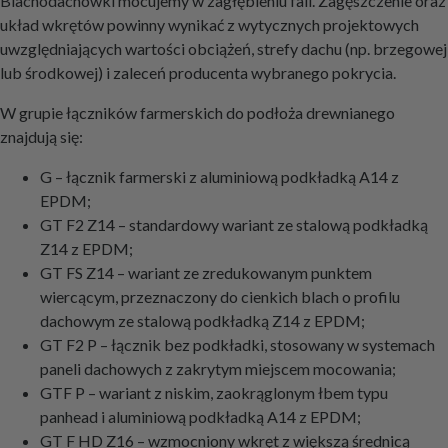
Blachodachówki mocujemy w zagłębieniu fali. Zagęszczenie oraz
układ wkrętów powinny wynikać z wytycznych projektowych
uwzględniających wartości obciążeń, strefy dachu (np. brzegowej
lub środkowej) i zaleceń producenta wybranego pokrycia.
W grupie łączników farmerskich do podłoża drewnianego
znajdują się:
G – łącznik farmerski z aluminiową podkładką A14 z
EPDM;
GT F2 Z14 – standardowy wariant ze stalową podkładką
Z14 z EPDM;
GT FS Z14 – wariant ze zredukowanym punktem
wiercącym, przeznaczony do cienkich blach o profilu
dachowym ze stalową podkładką Z14 z EPDM;
GT F2 P – łącznik bez podkładki, stosowany w systemach
paneli dachowych z zakrytym miejscem mocowania;
GTF P – wariant z niskim, zaokrąglonym łbem typu
panhead i aluminiową podkładką A14 z EPDM;
GT F HD Z16 – wzmocniony wkręt z większą średnicą