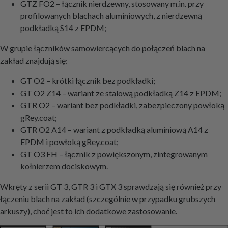
GTZ FO2 – łącznik nierdzewny, stosowany m.in. przy
profilowanych blachach aluminiowych, z nierdzewną
podkładką S14 z EPDM;
W grupie łączników samowiercących do połączeń blach na
zakład znajdują się:
GT O2 – krótki łącznik bez podkładki;
GT O2 Z14 – wariant ze stalową podkładką Z14 z EPDM;
GTR O2 – wariant bez podkładki, zabezpieczony powłoką
gRey.coat;
GTR O2 A14 – wariant z podkładką aluminiową A14 z
EPDM i powłoką gRey.coat;
GT O3 FH – łącznik z powiększonym, zintegrowanym
kołnierzem dociskowym.
Wkręty z serii GT 3, GTR 3 i GTX 3 sprawdzają się również przy
łączeniu blach na zakład (szczególnie w przypadku grubszych
arkuszy), choć jest to ich dodatkowe zastosowanie.