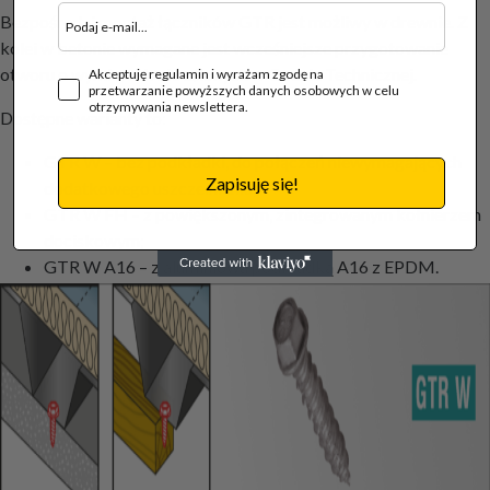
Bezpośredni montaż łączników GTR jest możliwy w drewnie. Z
kolei w betonie wymagane jest wcześniejsze przygotowanie
otworu o wymiarach określonych w Ocenie Technicznej.
Akceptuję regulamin i wyrażam zgodę na
przetwarzanie powyższych danych osobowych w celu
otrzymywania newslettera.
Dostępne warianty to:
GTR W – bez podkładki, do połączeń niewymagających
Zapisuję się!
dodatkowego uszczelnienia;
GTR W FH – z powiększonym, zintegrowanym kołnierzem
dociskowym;
GTR W A16 – z aluminiową podkładką A16 z EPDM.