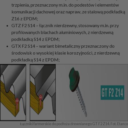
trzpienia, przeznaczony m.in. do podestów i elementów
komunikacji dachowej oraz napraw, ze stalową podkładką
Z16 z EPDM;
GTZ F2 S14 – łącznik nierdzewny, stosowany m.in. przy
profilowanych blachach aluminiowych, z nierdzewną
podkładką S14 z EPDM;
GTX F2 S14 – wariant bimetaliczny przeznaczony do
środowisk o wysokiej klasie korozyjności, z nierdzewną
podkładką S14 z EPDM;
Łączniki farmerskie do podłoża drewnianego GT F2 Z14. Fot. Etanco