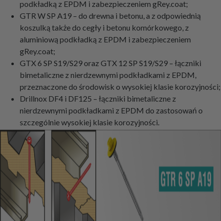
podkładką z EPDM i zabezpieczeniem gRey.coat;
GTR W SP A19 – do drewna i betonu, a z odpowiednią
koszulką także do cegły i betonu komórkowego, z
aluminiową podkładką z EPDM i zabezpieczeniem
gRey.coat;
GTX 6 SP S19/S29 oraz GTX 12 SP S19/S29 – łączniki
bimetaliczne z nierdzewnymi podkładkami z EPDM,
przeznaczone do środowisk o wysokiej klasie korozyjności;
Drillnox DF4 i DF125 – łączniki bimetaliczne z
nierdzewnymi podkładkami z EPDM do zastosowań o
szczególnie wysokiej klasie korozyjności.