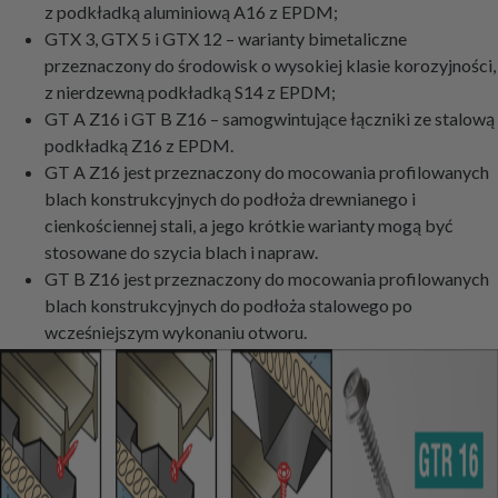
z podkładką aluminiową A16 z EPDM;
GTX 3, GTX 5 i GTX 12 – warianty bimetaliczne
przeznaczony do środowisk o wysokiej klasie korozyjności,
z nierdzewną podkładką S14 z EPDM;
GT A Z16 i GT B Z16 – samogwintujące łączniki ze stalową
podkładką Z16 z EPDM.
GT A Z16 jest przeznaczony do mocowania profilowanych
blach konstrukcyjnych do podłoża drewnianego i
cienkościennej stali, a jego krótkie warianty mogą być
stosowane do szycia blach i napraw.
GT B Z16 jest przeznaczony do mocowania profilowanych
blach konstrukcyjnych do podłoża stalowego po
wcześniejszym wykonaniu otworu.