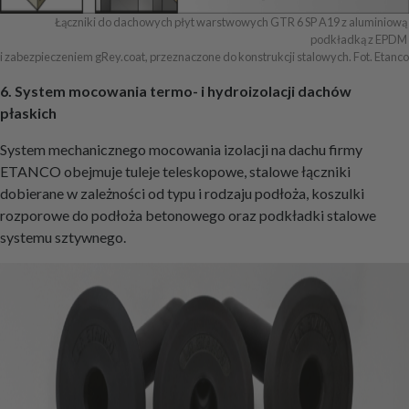
Łączniki do dachowych płyt warstwowych GTR 6 SP A19 z aluminiową 
podkładką z EPDM 

i zabezpieczeniem gRey.coat, przeznaczone do konstrukcji stalowych. Fot. Etanco
6. System mocowania termo- i hydroizolacji dachów
płaskich
System mechanicznego mocowania izolacji na dachu firmy
ETANCO obejmuje tuleje teleskopowe, stalowe łączniki
dobierane w zależności od typu i rodzaju podłoża, koszulki
rozporowe do podłoża betonowego oraz podkładki stalowe
systemu sztywnego.