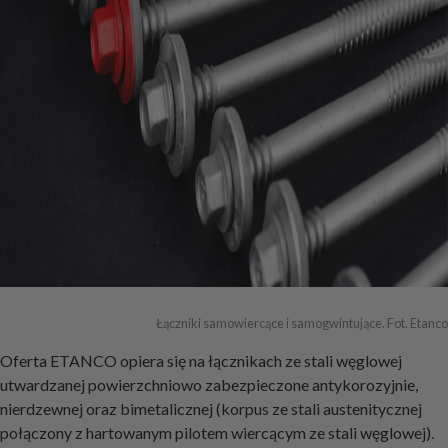
Łączniki samowiercące i samogwintujące. Fot. Etanco
Oferta ETANCO opiera się na łącznikach ze stali węglowej
utwardzanej powierzchniowo zabezpieczone antykorozyjnie,
nierdzewnej oraz bimetalicznej (korpus ze stali austenitycznej
połączony z hartowanym pilotem wiercącym ze stali węglowej).