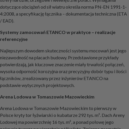
dotyczące obciążeń od sił wiatru określa norma PN-EN 1991-1-
4:2008, a specyfikację łącznika – dokumentacja techniczna (ETA
/ EAD).
Systemy zamocowań ETANCO w praktyce – realizacje
referencyjne
Najlepszym dowodem skuteczności systemu mocowań jest jego
niezawodność na placach budowy. Przedstawione przykłady
potwierdzają, jak kluczowe znaczenie miały trwałość połączeń,
wysoka odporność korozyjna oraz precyzyjny dobór typu i ilości
łączników, zrealizowany przez inżynierów ETANCO na
podstawie wytycznych projektowych.
Arena Lodowa w Tomaszowie Mazowieckim
Arena Lodowa w Tomaszowie Mazowieckim to pierwszy w
Polsce kryty tor łyżwiarski o kubaturze 292 tys. m³. Dach Areny
Lodowej ma powierzchnię 16 tys. m², a ponad połowę jego
pokrycia tworzą powierzchnie półkoliste. Zmienna geometria