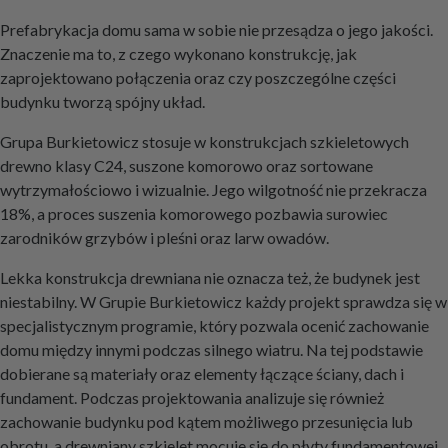
Prefabrykacja domu sama w sobie nie przesądza o jego jakości.
Znaczenie ma to, z czego wykonano konstrukcję, jak
zaprojektowano połączenia oraz czy poszczególne części
budynku tworzą spójny układ.
Grupa Burkietowicz stosuje w konstrukcjach szkieletowych
drewno klasy C24, suszone komorowo oraz sortowane
wytrzymałościowo i wizualnie. Jego wilgotność nie przekracza
18%, a proces suszenia komorowego pozbawia surowiec
zarodników grzybów i pleśni oraz larw owadów.
Lekka konstrukcja drewniana nie oznacza też, że budynek jest
niestabilny. W Grupie Burkietowicz każdy projekt sprawdza się w
specjalistycznym programie, który pozwala ocenić zachowanie
domu między innymi podczas silnego wiatru. Na tej podstawie
dobierane są materiały oraz elementy łączące ściany, dach i
fundament. Podczas projektowania analizuje się również
zachowanie budynku pod kątem możliwego przesunięcia lub
obrotu, a drewniany szkielet mocuje się do płyty fundamentowej