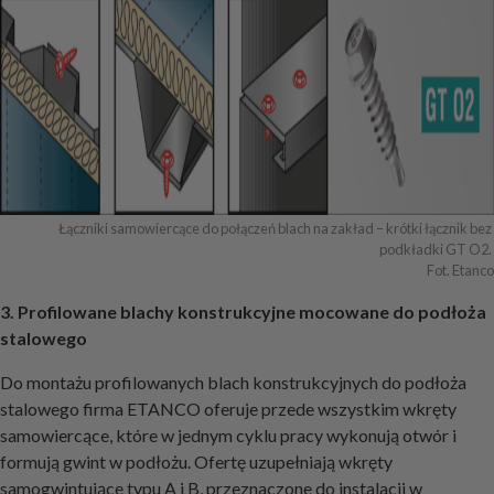
Łączniki samowiercące do połączeń blach na zakład – krótki łącznik bez 
podkładki GT O2. 

Fot. Etanco
3. Profilowane blachy konstrukcyjne mocowane do podłoża
stalowego
Do montażu profilowanych blach konstrukcyjnych do podłoża
stalowego firma ETANCO oferuje przede wszystkim wkręty
samowiercące, które w jednym cyklu pracy wykonują otwór i
formują gwint w podłożu. Ofertę uzupełniają wkręty
samogwintujące typu A i B, przeznaczone do instalacji w