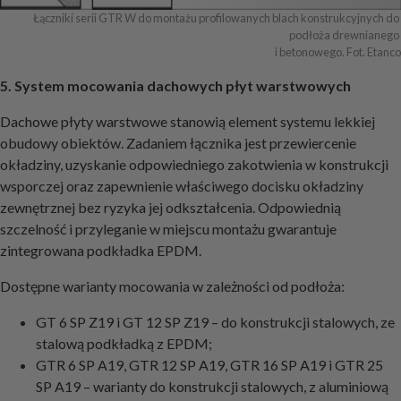
Łączniki serii GTR W do montażu profilowanych blach konstrukcyjnych do 
podłoża drewnianego 

i betonowego. Fot. Etanco
5. System mocowania dachowych płyt warstwowych
Dachowe płyty warstwowe stanowią element systemu lekkiej
obudowy obiektów. Zadaniem łącznika jest przewiercenie
okładziny, uzyskanie odpowiedniego zakotwienia w konstrukcji
wsporczej oraz zapewnienie właściwego docisku okładziny
zewnętrznej bez ryzyka jej odkształcenia. Odpowiednią
szczelność i przyleganie w miejscu montażu gwarantuje
zintegrowana podkładka EPDM.
Dostępne warianty mocowania w zależności od podłoża:
GT 6 SP Z19 i GT 12 SP Z19 – do konstrukcji stalowych, ze
stalową podkładką z EPDM;
GTR 6 SP A19, GTR 12 SP A19, GTR 16 SP A19 i GTR 25
SP A19 – warianty do konstrukcji stalowych, z aluminiową