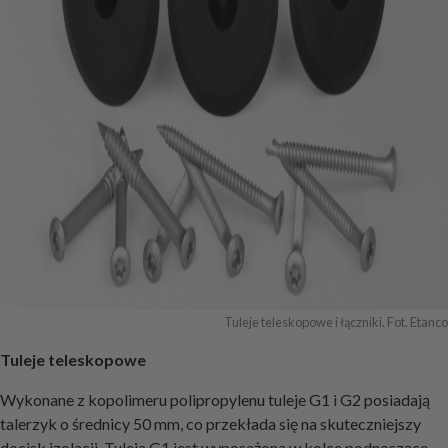
Tuleje teleskopowe i łączniki. Fot. Etanco
Tuleje teleskopowe
Wykonane z kopolimeru polipropylenu tuleje G1 i G2 posiadają
talerzyk o średnicy 50 mm, co przekłada się na skuteczniejszy
docisk izolacji. Tuleja G1 jest wyposażona w kolce podnoszące