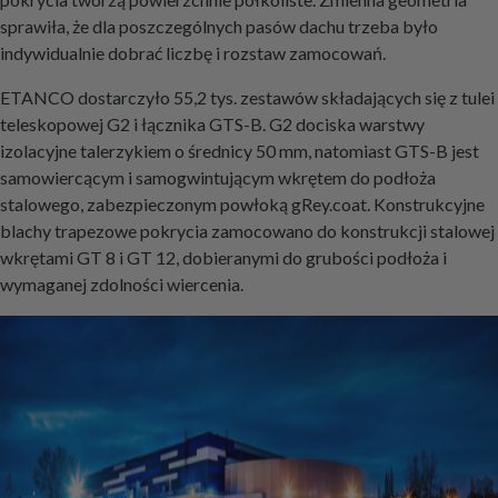
sprawiła, że dla poszczególnych pasów dachu trzeba było
indywidualnie dobrać liczbę i rozstaw zamocowań.
ETANCO dostarczyło 55,2 tys. zestawów składających się z tulei
teleskopowej G2 i łącznika GTS-B. G2 dociska warstwy
izolacyjne talerzykiem o średnicy 50 mm, natomiast GTS-B jest
samowiercącym i samogwintującym wkrętem do podłoża
stalowego, zabezpieczonym powłoką gRey.coat. Konstrukcyjne
blachy trapezowe pokrycia zamocowano do konstrukcji stalowej
wkrętami GT 8 i GT 12, dobieranymi do grubości podłoża i
wymaganej zdolności wiercenia.