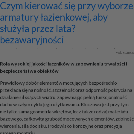
Systemy zamocowań dachów
Dom z prefabrykatów opinie –
Nowoczesne bramy przesuwne:
Jak dobrać maskownicę
Licznik Geigera w kontroli
Jak ograniczyć ryzyko
Czym kierować się przy wyborze
płaskich i skośnych oraz lekkiej
co naprawdę warto ocenić przed
wyznaczniki trwałości,
karnisza? Praktyczny poradnik
materiałów budowlanych i
przestojów przy pracy maszyn
armatury łazienkowej, aby
obudowy firmy ETANCO
budową?
bezpieczeństwa i
złomu
geotechnicznych?
służyła przez lata?
+ Dodaj firmę
+ Dodaj artykuł
+ Dodaj baner
bezawaryjności
Produkty Etanco dedykowane są dachom płaskim, skośnym i lekkiej obudowie. 
Fot. Etanco
Rola wysokiej jakości łączników w zapewnieniu trwałości i
bezpieczeństwa obiektów
Prawidłowy dobór elementów mocujących bezpośrednio
przekłada się na nośność, szczelność oraz odporność pokrycia na
działanie sił ssących wiatru, zapewniając pełną funkcjonalność
dachu w całym cyklu jego użytkowania. Kluczowa jest przy tym
nie tylko sama geometria wkrętów, lecz także rodzaj materiału
bazowego, całkowita grubość mocowanych elementów, zdolność
wiercenia, siła docisku, środowisko korozyjne oraz precyzja
samego montażu.