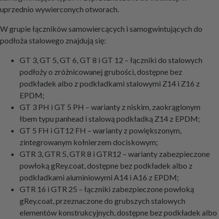
uprzednio wywierconych otworach.
W grupie łączników samowiercących i samogwintujących do
podłoża stalowego znajdują się:
GT 3, GT 5, GT 6, GT 8 i GT 12 – łączniki do stalowych
podłoży o zróżnicowanej grubości, dostępne bez
podkładek albo z podkładkami stalowymi Z14 i Z16 z
EPDM;
GT 3 PH i GT 5 PH – warianty z niskim, zaokrąglonym
łbem typu panhead i stalową podkładką Z14 z EPDM;
GT 5 FH i GT12 FH – warianty z powiększonym,
zintegrowanym kołnierzem dociskowym;
GTR 3, GTR 5, GTR 8 i GTR12 – warianty zabezpieczone
powłoką gRey.coat, dostępne bez podkładek albo z
podkładkami aluminiowymi A14 i A16 z EPDM;
GTR 16 i GTR 25 – łączniki zabezpieczone powłoką
gRey.coat, przeznaczone do grubszych stalowych
elementów konstrukcyjnych, dostępne bez podkładek albo