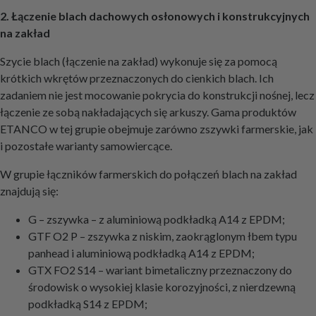
2. Łączenie blach dachowych osłonowych i konstrukcyjnych
na zakład
Szycie blach (łączenie na zakład) wykonuje się za pomocą
krótkich wkrętów przeznaczonych do cienkich blach. Ich
zadaniem nie jest mocowanie pokrycia do konstrukcji nośnej, lecz
łączenie ze sobą nakładających się arkuszy. Gama produktów
ETANCO w tej grupie obejmuje zarówno zszywki farmerskie, jak
i pozostałe warianty samowiercące.
W grupie łączników farmerskich do połączeń blach na zakład
znajdują się:
G – zszywka – z aluminiową podkładką A14 z EPDM;
GTF O2 P – zszywka z niskim, zaokrąglonym łbem typu
panhead i aluminiową podkładką A14 z EPDM;
GTX FO2 S14 – wariant bimetaliczny przeznaczony do
środowisk o wysokiej klasie korozyjności, z nierdzewną
podkładką S14 z EPDM;