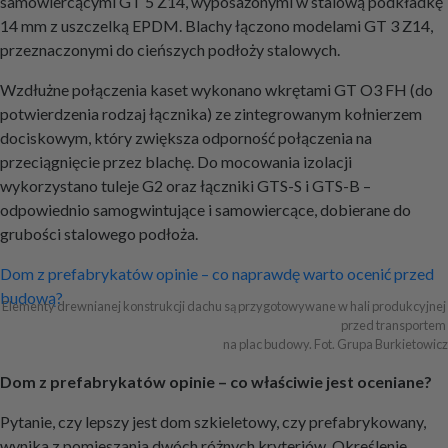
samowiercącymi GT 5 Z14, wyposażonymi w stalową podkładkę
14 mm z uszczelką EPDM. Blachy łączono modelami GT 3 Z14,
przeznaczonymi do cieńszych podłoży stalowych.
Wzdłużne połączenia kaset wykonano wkrętami GT O3 FH (do
potwierdzenia rodzaj łącznika) ze zintegrowanym kołnierzem
dociskowym, który zwiększa odporność połączenia na
przeciągnięcie przez blachę. Do mocowania izolacji
wykorzystano tuleje G2 oraz łączniki GTS-S i GTS-B –
odpowiednio samogwintujące i samowiercące, dobierane do
grubości stalowego podłoża.
Nawigacja
Dom z prefabrykatów opinie – co naprawdę warto ocenić przed
budową?
wpisu
Elementy drewnianej konstrukcji dachu są przygotowywane w hali produkcyjnej 
przed transportem 

na plac budowy. Fot. Grupa Burkietowicz
Dom z prefabrykatów opinie – co właściwie jest oceniane?
Pytanie, czy lepszy jest dom szkieletowy, czy prefabrykowany,
wynika z pomieszania dwóch różnych kryteriów. Określenie