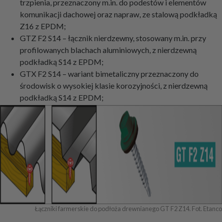
trzpienia, przeznaczony m.in. do podestów i elementów
komunikacji dachowej oraz napraw, ze stalową podkładką
Z16 z EPDM;
GTZ F2 S14 – łącznik nierdzewny, stosowany m.in. przy
profilowanych blachach aluminiowych, z nierdzewną
podkładką S14 z EPDM;
GTX F2 S14 – wariant bimetaliczny przeznaczony do
środowisk o wysokiej klasie korozyjności, z nierdzewną
podkładką S14 z EPDM;
Łączniki farmerskie do podłoża drewnianego GT F2 Z14. Fot. Etanco