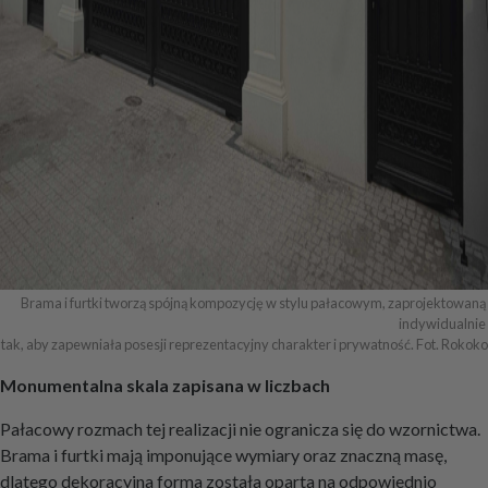
Brama i furtki tworzą spójną kompozycję w stylu pałacowym, zaprojektowaną 
indywidualnie 

tak, aby zapewniała posesji reprezentacyjny charakter i prywatność. Fot. Rokoko
Monumentalna skala zapisana w liczbach
Pałacowy rozmach tej realizacji nie ogranicza się do wzornictwa.
Brama i furtki mają imponujące wymiary oraz znaczną masę,
dlatego dekoracyjna forma została oparta na odpowiednio