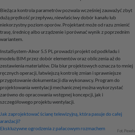
Bieżąca kontrola parametrów pozwala wcześniej zauważyć zbyt
dużą prędkość przepływu, niewłaściwy dobór kanału lub
niekorzystny poziom oporów. Projektant może od razu zmienić
trasę, średnicę albo urządzenie i porównać wynik z poprzednim
wariantem.
InstalSystem-Alnor 5.5 PL prowadzi projekt od podkładu i
modelu BIM przez dobór elementów oraz obliczenia aż do
zestawienia materiałów. Dla biur projektowych oznacza to mniej
ręcznych operacji, łatwiejszą kontrolę zmian i sprawniejsze
przygotowanie dokumentacji dla wykonawcy. Program do
projektowania wentylacji mechanicznej można wykorzystać
zarówno do opracowania wstępnej koncepcji, jak i
szczegółowego projektu wentylacji.
Nawigacja
Jak zaprojektować ścianę telewizyjną, która pasuje do całej
aranżacji?
wpisu
Ekskluzywne ogrodzenia z pałacowym rozmachem
Fot. Pexels