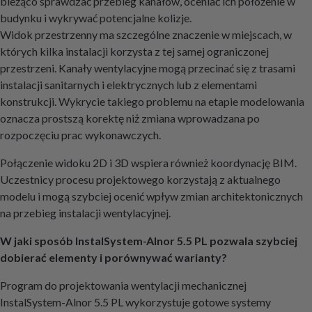
bieżąco sprawdzać przebieg kanałów, oceniać ich położenie w
budynku i wykrywać potencjalne kolizje.
Widok przestrzenny ma szczególne znaczenie w miejscach, w
których kilka instalacji korzysta z tej samej ograniczonej
przestrzeni. Kanały wentylacyjne mogą przecinać się z trasami
instalacji sanitarnych i elektrycznych lub z elementami
konstrukcji. Wykrycie takiego problemu na etapie modelowania
oznacza prostszą korektę niż zmiana wprowadzana po
rozpoczęciu prac wykonawczych.
Połączenie widoku 2D i 3D wspiera również koordynację BIM.
Uczestnicy procesu projektowego korzystają z aktualnego
modelu i mogą szybciej ocenić wpływ zmian architektonicznych
na przebieg instalacji wentylacyjnej.
W jaki sposób InstalSystem-Alnor 5.5 PL pozwala szybciej
dobierać elementy i porównywać warianty?
Program do projektowania wentylacji mechanicznej
InstalSystem-Alnor 5.5 PL wykorzystuje gotowe systemy