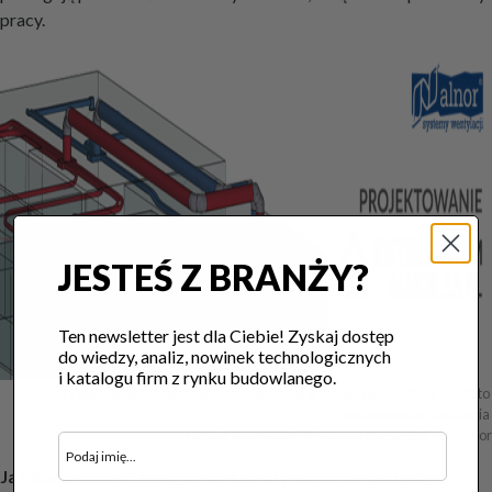
pracy.
JESTEŚ Z BRANŻY?
Ten newsletter jest dla Ciebie! Zyskaj dostęp
do wiedzy, analiz, nowinek technologicznych
i katalogu firm z rynku budowlanego.
Projektowanie wentylacji mechanicznej w InstalSystem-Alnor 5.5 PL to 
modelowanie, obliczenia 

i dobór elementów w jednym narzędziu. Fot. Alnor
Jak kontrolować przepływy i straty ciśnienia podczas