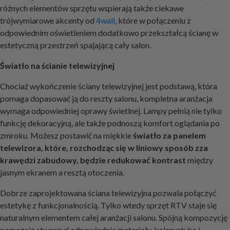
różnych elementów sprzętu wspierają także ciekawe
trójwymiarowe akcenty od
4wall
, które w połączeniu z
odpowiednim oświetleniem dodatkowo przekształcą ścianę w
estetyczną przestrzeń spajającą cały salon.
Światło na ścianie telewizyjnej
Chociaż wykończenie ściany telewizyjnej jest podstawą, która
pomaga dopasować ją do reszty salonu, kompletna aranżacja
wymaga odpowiedniej oprawy świetlnej. Lampy pełnią nie tylko
funkcję dekoracyjną, ale także podnoszą komfort oglądania po
zmroku. Możesz postawić na miękkie
światło za panelem
telewizora, które, rozchodząc się w liniowy sposób zza
krawędzi zabudowy, będzie redukować kontrast
między
jasnym ekranem a resztą otoczenia.
Dobrze zaprojektowana ściana telewizyjna pozwala połączyć
estetykę z funkcjonalnością. Tylko wtedy sprzęt RTV staje się
naturalnym elementem całej aranżacji salonu. Spójną kompozycję
pomagają stworzyć odpowiednie materiały, kolorystyka i