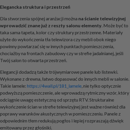
Elegancka struktura i przestrzeń
Dla stworzenia spójnej aranżacji można
na ścianie telewizyjnej
wprowadzić znane już z reszty salonu elementy
. Może być to
taka sama tapeta, kolor czy struktury przestrzenne. Materiały
użyte do wykończenia tła telewizora czy mebli obok niego
powinny powtarzać się w innych punktach pomieszczenia,
chociażby na frontach zabudowy czy w strefie jadalnianej, jeśli
Twój salon to otwarta przestrzeń.
Elegancji dodadzą także trójwymiarowe panele lub listewki.
Wykonane z drewna, łatwo dopasować do innych mebli w salonie.
Takie lamele:
https://4wall.pl/181_lamele
, nie tylko optycznie
podwyższą pomieszczenie, ale wprowadzą rytmiczny wzór, który
odciągnie uwagę estetyczną od sprzętu RTV. Strukturalne
wykończenie ścian w strefie telewizyjnej jest ważne również dla
poprawy warunków akustycznych w pomieszczeniu. Panele z
odpowiednim tłem redukują pogłos i lepiej rozpraszają dźwięk
emitowany przez głośniki.