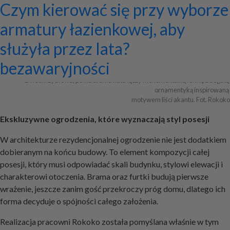
Ekskluzywne ogrodzenia z
Program do projektowania
Jak zaprojektować ścianę
Systemy zamocowań dachów
Dom z prefabrykatów opinie –
Nowoczesne bramy przesuwne:
Jak dobrać maskownicę
Licznik Geigera w kontroli
Jak ograniczyć ryzyko
Czym kierować się przy wyborze
pałacowym rozmachem
wentylacji mechanicznej
telewizyjną, która pasuje do
płaskich i skośnych oraz lekkiej
co naprawdę warto ocenić przed
wyznaczniki trwałości,
karnisza? Praktyczny poradnik
materiałów budowlanych i
przestojów przy pracy maszyn
armatury łazienkowej, aby
całej aranżacji?
obudowy firmy ETANCO
budową?
bezpieczeństwa i
złomu
geotechnicznych?
służyła przez lata?
+ Dodaj firmę
+ Dodaj artykuł
+ Dodaj baner
bezawaryjności
Dwuskrzydłowa, pełna brama kuta łączy monumentalną formę z bogatą 
ornamentyką inspirowaną 

motywem liści akantu. Fot. Rokoko
Ekskluzywne ogrodzenia, które wyznaczają styl posesji
W architekturze rezydencjonalnej ogrodzenie nie jest dodatkiem
dobieranym na końcu budowy. To element kompozycji całej
posesji, który musi odpowiadać skali budynku, stylowi elewacji i
charakterowi otoczenia. Brama oraz furtki budują pierwsze
wrażenie, jeszcze zanim gość przekroczy próg domu, dlatego ich
forma decyduje o spójności całego założenia.
Realizacja pracowni Rokoko została pomyślana właśnie w tym