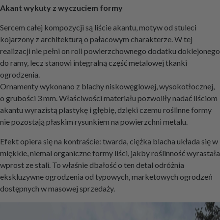
Akant wykuty z wyczuciem formy
Sercem całej kompozycji są liście akantu, motyw od stuleci
kojarzony z architekturą o pałacowym charakterze. W tej
realizacji nie pełni on roli powierzchownego dodatku doklejonego
do ramy, lecz stanowi integralną część metalowej tkanki
ogrodzenia.
Ornamenty wykonano z blachy niskowęglowej, wysokotłocznej,
o grubości 3 mm. Właściwości materiału pozwoliły nadać liściom
akantu wyrazistą plastykę i głębię, dzięki czemu roślinne formy
nie pozostają płaskim rysunkiem na powierzchni metalu.
Efekt opiera się na kontraście: twarda, ciężka blacha układa się w
miękkie, niemal organiczne formy liści, jakby roślinność wyrastała
wprost ze stali. To właśnie dbałość o ten detal odróżnia
ekskluzywne ogrodzenia od typowych, marketowych ogrodzeń
dostępnych w masowej sprzedaży.