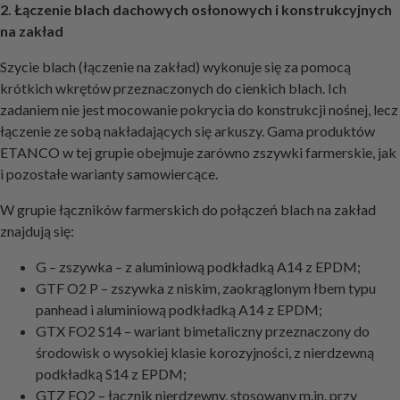
2. Łączenie blach dachowych osłonowych i konstrukcyjnych
na zakład
Szycie blach (łączenie na zakład) wykonuje się za pomocą
krótkich wkrętów przeznaczonych do cienkich blach. Ich
zadaniem nie jest mocowanie pokrycia do konstrukcji nośnej, lecz
łączenie ze sobą nakładających się arkuszy. Gama produktów
ETANCO w tej grupie obejmuje zarówno zszywki farmerskie, jak
i pozostałe warianty samowiercące.
W grupie łączników farmerskich do połączeń blach na zakład
znajdują się:
G – zszywka – z aluminiową podkładką A14 z EPDM;
GTF O2 P – zszywka z niskim, zaokrąglonym łbem typu
panhead i aluminiową podkładką A14 z EPDM;
GTX FO2 S14 – wariant bimetaliczny przeznaczony do
środowisk o wysokiej klasie korozyjności, z nierdzewną
podkładką S14 z EPDM;
GTZ FO2 – łącznik nierdzewny, stosowany m.in. przy