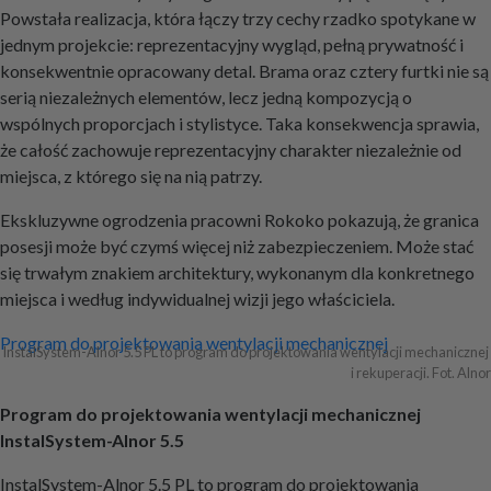
Powstała realizacja, która łączy trzy cechy rzadko spotykane w
jednym projekcie: reprezentacyjny wygląd, pełną prywatność i
konsekwentnie opracowany detal. Brama oraz cztery furtki nie są
serią niezależnych elementów, lecz jedną kompozycją o
wspólnych proporcjach i stylistyce. Taka konsekwencja sprawia,
że całość zachowuje reprezentacyjny charakter niezależnie od
miejsca, z którego się na nią patrzy.
Ekskluzywne ogrodzenia pracowni Rokoko pokazują, że granica
posesji może być czymś więcej niż zabezpieczeniem. Może stać
się trwałym znakiem architektury, wykonanym dla konkretnego
miejsca i według indywidualnej wizji jego właściciela.
Nawigacja
Program do projektowania wentylacji mechanicznej
InstalSystem-Alnor 5.5 PL to program do projektowania wentylacji mechanicznej 
i rekuperacji. Fot. Alnor
wpisu
Program do projektowania wentylacji mechanicznej
InstalSystem-Alnor 5.5
InstalSystem-Alnor 5.5 PL to program do projektowania