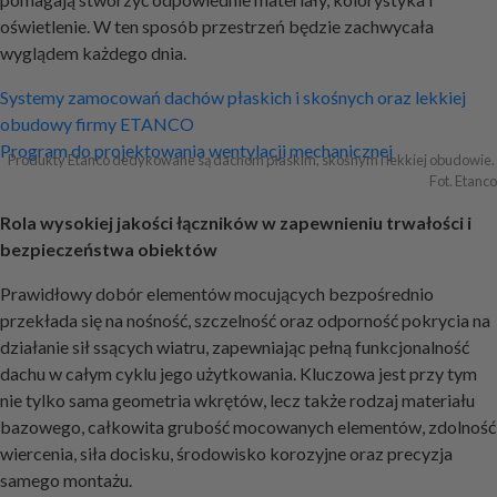
oświetlenie. W ten sposób przestrzeń będzie zachwycała
wyglądem każdego dnia.
Nawigacja
Systemy zamocowań dachów płaskich i skośnych oraz lekkiej
obudowy firmy ETANCO
wpisu
Program do projektowania wentylacji mechanicznej
Produkty Etanco dedykowane są dachom płaskim, skośnym i lekkiej obudowie. 
Fot. Etanco
Rola wysokiej jakości łączników w zapewnieniu trwałości i
bezpieczeństwa obiektów
Prawidłowy dobór elementów mocujących bezpośrednio
przekłada się na nośność, szczelność oraz odporność pokrycia na
działanie sił ssących wiatru, zapewniając pełną funkcjonalność
dachu w całym cyklu jego użytkowania. Kluczowa jest przy tym
nie tylko sama geometria wkrętów, lecz także rodzaj materiału
bazowego, całkowita grubość mocowanych elementów, zdolność
wiercenia, siła docisku, środowisko korozyjne oraz precyzja
samego montażu.