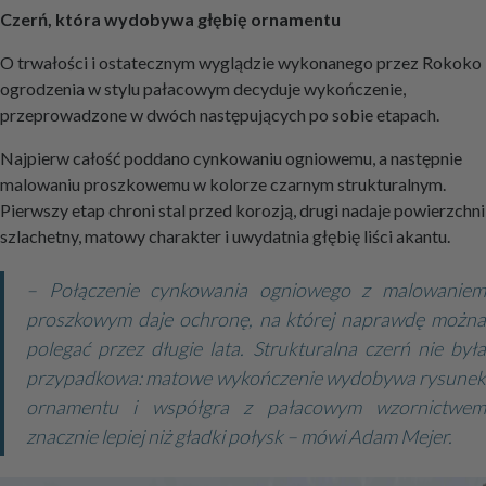
Czerń, która wydobywa głębię ornamentu
O trwałości i ostatecznym wyglądzie wykonanego przez Rokoko
ogrodzenia w stylu pałacowym decyduje wykończenie,
przeprowadzone w dwóch następujących po sobie etapach.
Najpierw całość poddano cynkowaniu ogniowemu, a następnie
malowaniu proszkowemu w kolorze czarnym strukturalnym.
Pierwszy etap chroni stal przed korozją, drugi nadaje powierzchni
szlachetny, matowy charakter i uwydatnia głębię liści akantu.
– Połączenie cynkowania ogniowego z malowaniem
proszkowym daje ochronę, na której naprawdę można
polegać przez długie lata. Strukturalna czerń nie była
przypadkowa: matowe wykończenie wydobywa rysunek
ornamentu i współgra z pałacowym wzornictwem
znacznie lepiej niż gładki połysk – mówi Adam Mejer.