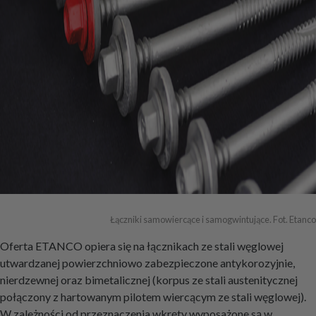
Łączniki samowiercące i samogwintujące. Fot. Etanco
Oferta ETANCO opiera się na łącznikach ze stali węglowej
utwardzanej powierzchniowo zabezpieczone antykorozyjnie,
nierdzewnej oraz bimetalicznej (korpus ze stali austenitycznej
połączony z hartowanym pilotem wiercącym ze stali węglowej).
W zależności od przeznaczenia wkręty wyposażone są w