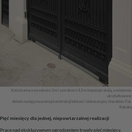
Kuta brama o wysokości 3 m i szerokości 4,5 m imponuje skalą, a misternie 
ukształtowane 

detale nadają masywnej konstrukcji lekkość i dekoracyjny charakter. Fot. 
Rokoko
Pięć miesięcy dla jednej, niepowtarzalnej realizacji
Prace nad ekskluzywnym ogrodzeniem trwały pięć miesięcy.