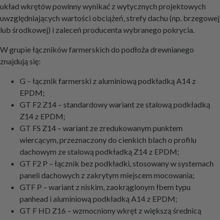
układ wkrętów powinny wynikać z wytycznych projektowych
uwzględniających wartości obciążeń, strefy dachu (np. brzegowej
lub środkowej) i zaleceń producenta wybranego pokrycia.
W grupie łączników farmerskich do podłoża drewnianego
znajdują się:
G – łącznik farmerski z aluminiową podkładką A14 z
EPDM;
GT F2 Z14 – standardowy wariant ze stalową podkładką
Z14 z EPDM;
GT FS Z14 – wariant ze zredukowanym punktem
wiercącym, przeznaczony do cienkich blach o profilu
dachowym ze stalową podkładką Z14 z EPDM;
GT F2 P – łącznik bez podkładki, stosowany w systemach
paneli dachowych z zakrytym miejscem mocowania;
GTF P – wariant z niskim, zaokrąglonym łbem typu
panhead i aluminiową podkładką A14 z EPDM;
GT F HD Z16 – wzmocniony wkręt z większą średnicą