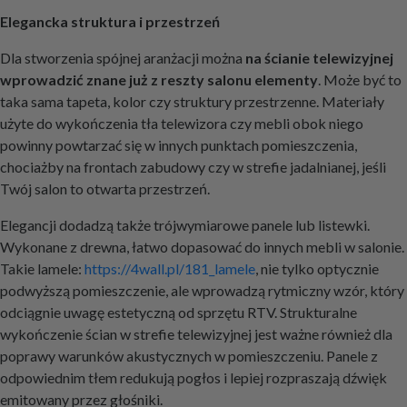
Elegancka struktura i przestrzeń
Dla stworzenia spójnej aranżacji można
na ścianie telewizyjnej
wprowadzić znane już z reszty salonu elementy
. Może być to
taka sama tapeta, kolor czy struktury przestrzenne. Materiały
użyte do wykończenia tła telewizora czy mebli obok niego
powinny powtarzać się w innych punktach pomieszczenia,
chociażby na frontach zabudowy czy w strefie jadalnianej, jeśli
Twój salon to otwarta przestrzeń.
Elegancji dodadzą także trójwymiarowe panele lub listewki.
Wykonane z drewna, łatwo dopasować do innych mebli w salonie.
Takie lamele:
https://4wall.pl/181_lamele
, nie tylko optycznie
podwyższą pomieszczenie, ale wprowadzą rytmiczny wzór, który
odciągnie uwagę estetyczną od sprzętu RTV. Strukturalne
wykończenie ścian w strefie telewizyjnej jest ważne również dla
poprawy warunków akustycznych w pomieszczeniu. Panele z
odpowiednim tłem redukują pogłos i lepiej rozpraszają dźwięk
emitowany przez głośniki.