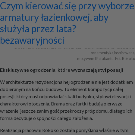
Ekskluzywne ogrodzenia z
Program do projektowania
Jak zaprojektować ścianę
Systemy zamocowań dachów
Dom z prefabrykatów opinie –
Nowoczesne bramy przesuwne:
Jak dobrać maskownicę
Licznik Geigera w kontroli
Jak ograniczyć ryzyko
Czym kierować się przy wyborze
pałacowym rozmachem
wentylacji mechanicznej
telewizyjną, która pasuje do
płaskich i skośnych oraz lekkiej
co naprawdę warto ocenić przed
wyznaczniki trwałości,
karnisza? Praktyczny poradnik
materiałów budowlanych i
przestojów przy pracy maszyn
armatury łazienkowej, aby
całej aranżacji?
obudowy firmy ETANCO
budową?
bezpieczeństwa i
złomu
geotechnicznych?
służyła przez lata?
+ Dodaj firmę
+ Dodaj artykuł
+ Dodaj baner
bezawaryjności
Dwuskrzydłowa, pełna brama kuta łączy monumentalną formę z bogatą 
ornamentyką inspirowaną 

motywem liści akantu. Fot. Rokoko
Ekskluzywne ogrodzenia, które wyznaczają styl posesji
W architekturze rezydencjonalnej ogrodzenie nie jest dodatkiem
dobieranym na końcu budowy. To element kompozycji całej
posesji, który musi odpowiadać skali budynku, stylowi elewacji i
charakterowi otoczenia. Brama oraz furtki budują pierwsze
wrażenie, jeszcze zanim gość przekroczy próg domu, dlatego ich
forma decyduje o spójności całego założenia.
Realizacja pracowni Rokoko została pomyślana właśnie w tym