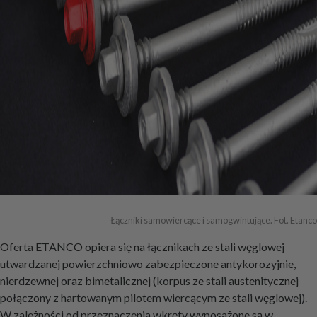
Łączniki samowiercące i samogwintujące. Fot. Etanco
Oferta ETANCO opiera się na łącznikach ze stali węglowej
utwardzanej powierzchniowo zabezpieczone antykorozyjnie,
nierdzewnej oraz bimetalicznej (korpus ze stali austenitycznej
połączony z hartowanym pilotem wiercącym ze stali węglowej).
W zależności od przeznaczenia wkręty wyposażone są w