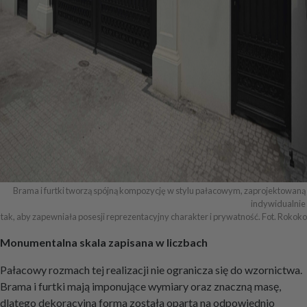
Brama i furtki tworzą spójną kompozycję w stylu pałacowym, zaprojektowaną 
indywidualnie 

tak, aby zapewniała posesji reprezentacyjny charakter i prywatność. Fot. Rokoko
Monumentalna skala zapisana w liczbach
Pałacowy rozmach tej realizacji nie ogranicza się do wzornictwa.
Brama i furtki mają imponujące wymiary oraz znaczną masę,
dlatego dekoracyjna forma została oparta na odpowiednio