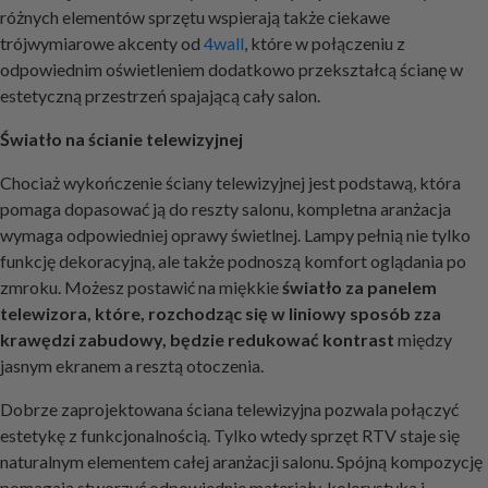
różnych elementów sprzętu wspierają także ciekawe
trójwymiarowe akcenty od
4wall
, które w połączeniu z
odpowiednim oświetleniem dodatkowo przekształcą ścianę w
estetyczną przestrzeń spajającą cały salon.
Światło na ścianie telewizyjnej
Chociaż wykończenie ściany telewizyjnej jest podstawą, która
pomaga dopasować ją do reszty salonu, kompletna aranżacja
wymaga odpowiedniej oprawy świetlnej. Lampy pełnią nie tylko
funkcję dekoracyjną, ale także podnoszą komfort oglądania po
zmroku. Możesz postawić na miękkie
światło za panelem
telewizora, które, rozchodząc się w liniowy sposób zza
krawędzi zabudowy, będzie redukować kontrast
między
jasnym ekranem a resztą otoczenia.
Dobrze zaprojektowana ściana telewizyjna pozwala połączyć
estetykę z funkcjonalnością. Tylko wtedy sprzęt RTV staje się
naturalnym elementem całej aranżacji salonu. Spójną kompozycję
pomagają stworzyć odpowiednie materiały, kolorystyka i