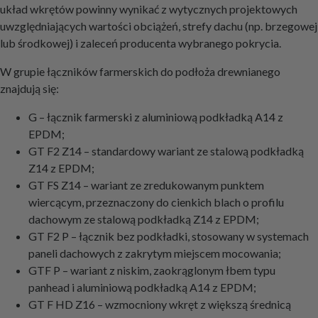
układ wkrętów powinny wynikać z wytycznych projektowych
uwzględniających wartości obciążeń, strefy dachu (np. brzegowej
lub środkowej) i zaleceń producenta wybranego pokrycia.
W grupie łączników farmerskich do podłoża drewnianego
znajdują się:
G – łącznik farmerski z aluminiową podkładką A14 z
EPDM;
GT F2 Z14 – standardowy wariant ze stalową podkładką
Z14 z EPDM;
GT FS Z14 – wariant ze zredukowanym punktem
wiercącym, przeznaczony do cienkich blach o profilu
dachowym ze stalową podkładką Z14 z EPDM;
GT F2 P – łącznik bez podkładki, stosowany w systemach
paneli dachowych z zakrytym miejscem mocowania;
GTF P – wariant z niskim, zaokrąglonym łbem typu
panhead i aluminiową podkładką A14 z EPDM;
GT F HD Z16 – wzmocniony wkręt z większą średnicą