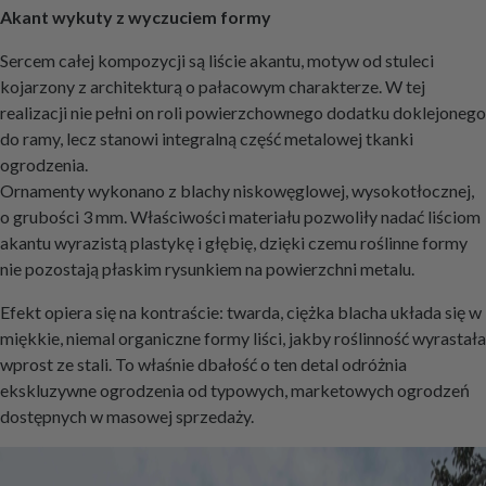
Akant wykuty z wyczuciem formy
Sercem całej kompozycji są liście akantu, motyw od stuleci
kojarzony z architekturą o pałacowym charakterze. W tej
realizacji nie pełni on roli powierzchownego dodatku doklejonego
do ramy, lecz stanowi integralną część metalowej tkanki
ogrodzenia.
Ornamenty wykonano z blachy niskowęglowej, wysokotłocznej,
o grubości 3 mm. Właściwości materiału pozwoliły nadać liściom
akantu wyrazistą plastykę i głębię, dzięki czemu roślinne formy
nie pozostają płaskim rysunkiem na powierzchni metalu.
Efekt opiera się na kontraście: twarda, ciężka blacha układa się w
miękkie, niemal organiczne formy liści, jakby roślinność wyrastała
wprost ze stali. To właśnie dbałość o ten detal odróżnia
ekskluzywne ogrodzenia od typowych, marketowych ogrodzeń
dostępnych w masowej sprzedaży.