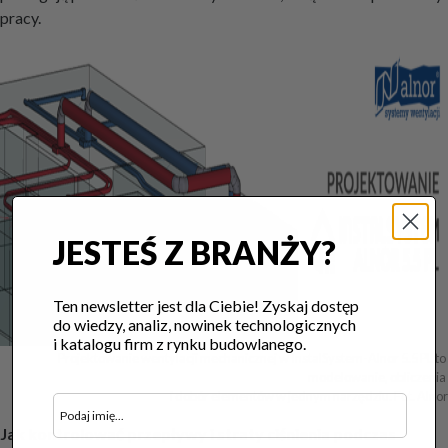
pracy.
JESTEŚ Z BRANŻY?
Ten newsletter jest dla Ciebie! Zyskaj dostęp
do wiedzy, analiz, nowinek technologicznych
i katalogu firm z rynku budowlanego.
Projektowanie wentylacji mechanicznej w InstalSystem-Alnor 5.5 PL to 
modelowanie, obliczenia 

i dobór elementów w jednym narzędziu. Fot. Alnor
Jak kontrolować przepływy i straty ciśnienia podczas