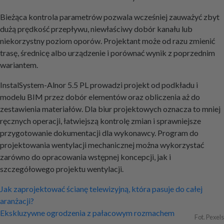
Bieżąca kontrola parametrów pozwala wcześniej zauważyć zbyt
dużą prędkość przepływu, niewłaściwy dobór kanału lub
niekorzystny poziom oporów. Projektant może od razu zmienić
trasę, średnicę albo urządzenie i porównać wynik z poprzednim
wariantem.
InstalSystem-Alnor 5.5 PL prowadzi projekt od podkładu i
modelu BIM przez dobór elementów oraz obliczenia aż do
zestawienia materiałów. Dla biur projektowych oznacza to mniej
ręcznych operacji, łatwiejszą kontrolę zmian i sprawniejsze
przygotowanie dokumentacji dla wykonawcy. Program do
projektowania wentylacji mechanicznej można wykorzystać
zarówno do opracowania wstępnej koncepcji, jak i
szczegółowego projektu wentylacji.
Nawigacja
Jak zaprojektować ścianę telewizyjną, która pasuje do całej
aranżacji?
wpisu
Ekskluzywne ogrodzenia z pałacowym rozmachem
Fot. Pexels