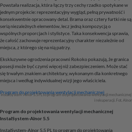
Powstała realizacja, która łączy trzy cechy rzadko spotykane w
jednym projekcie: reprezentacyjny wygląd, pełną prywatność i
konsekwentnie opracowany detal. Brama oraz cztery furtki nie są
serią niezależnych elementów, lecz jedną kompozycją o
wspólnych proporcjach i stylistyce. Taka konsekwencja sprawia,
że całość zachowuje reprezentacyjny charakter niezależnie od
miejsca, z którego się na nią patrzy.
Ekskluzywne ogrodzenia pracowni Rokoko pokazują, że granica
posesji może być czymś więcej niż zabezpieczeniem. Może stać
się trwałym znakiem architektury, wykonanym dla konkretnego
miejsca i według indywidualnej wizji jego właściciela.
Nawigacja
Program do projektowania wentylacji mechanicznej
InstalSystem-Alnor 5.5 PL to program do projektowania wentylacji mechanicznej 
i rekuperacji. Fot. Alnor
wpisu
Program do projektowania wentylacji mechanicznej
InstalSystem-Alnor 5.5
InstalSystem-Alnor 5.5 PL to program do projektowania