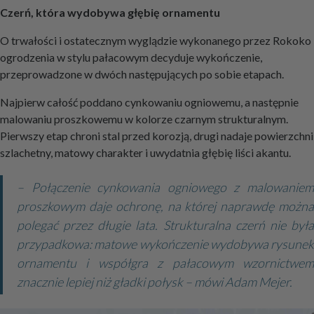
Czerń, która wydobywa głębię ornamentu
O trwałości i ostatecznym wyglądzie wykonanego przez Rokoko
ogrodzenia w stylu pałacowym decyduje wykończenie,
przeprowadzone w dwóch następujących po sobie etapach.
Najpierw całość poddano cynkowaniu ogniowemu, a następnie
malowaniu proszkowemu w kolorze czarnym strukturalnym.
Pierwszy etap chroni stal przed korozją, drugi nadaje powierzchni
szlachetny, matowy charakter i uwydatnia głębię liści akantu.
– Połączenie cynkowania ogniowego z malowaniem
proszkowym daje ochronę, na której naprawdę można
polegać przez długie lata. Strukturalna czerń nie była
przypadkowa: matowe wykończenie wydobywa rysunek
ornamentu i współgra z pałacowym wzornictwem
znacznie lepiej niż gładki połysk – mówi Adam Mejer.