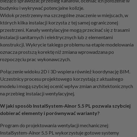
bieżąco sprawdzać przebieg kanałów, oceniać ich położenie w
budynku i wykrywać potencjalne kolizje.
Widok przestrzenny ma szczególne znaczenie w miejscach, w
których kilka instalacji korzysta z tej samej ograniczonej
przestrzeni. Kanały wentylacyjne mogą przecinać się z trasami
instalacji sanitarnych i elektrycznych lub z elementami
konstrukcji. Wykrycie takiego problemu na etapie modelowania
oznacza prostszą korektę niż zmiana wprowadzana po
rozpoczęciu prac wykonawczych.
Połączenie widoku 2D i 3D wspiera również koordynację BIM.
Uczestnicy procesu projektowego korzystają z aktualnego
modelu i mogą szybciej ocenić wpływ zmian architektonicznych
na przebieg instalacji wentylacyjnej.
W jaki sposób InstalSystem-Alnor 5.5 PL pozwala szybciej
dobierać elementy i porównywać warianty?
Program do projektowania wentylacji mechanicznej
InstalSystem-Alnor 5.5 PL wykorzystuje gotowe systemy