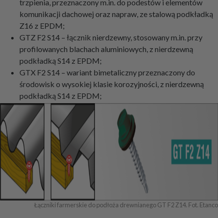
trzpienia, przeznaczony m.in. do podestów i elementów
komunikacji dachowej oraz napraw, ze stalową podkładką
Z16 z EPDM;
GTZ F2 S14 – łącznik nierdzewny, stosowany m.in. przy
profilowanych blachach aluminiowych, z nierdzewną
podkładką S14 z EPDM;
GTX F2 S14 – wariant bimetaliczny przeznaczony do
środowisk o wysokiej klasie korozyjności, z nierdzewną
podkładką S14 z EPDM;
Łączniki farmerskie do podłoża drewnianego GT F2 Z14. Fot. Etanco