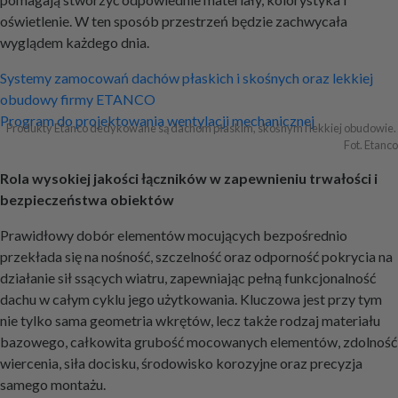
oświetlenie. W ten sposób przestrzeń będzie zachwycała
wyglądem każdego dnia.
Nawigacja
Systemy zamocowań dachów płaskich i skośnych oraz lekkiej
obudowy firmy ETANCO
wpisu
Program do projektowania wentylacji mechanicznej
Produkty Etanco dedykowane są dachom płaskim, skośnym i lekkiej obudowie. 
Fot. Etanco
Rola wysokiej jakości łączników w zapewnieniu trwałości i
bezpieczeństwa obiektów
Prawidłowy dobór elementów mocujących bezpośrednio
przekłada się na nośność, szczelność oraz odporność pokrycia na
działanie sił ssących wiatru, zapewniając pełną funkcjonalność
dachu w całym cyklu jego użytkowania. Kluczowa jest przy tym
nie tylko sama geometria wkrętów, lecz także rodzaj materiału
bazowego, całkowita grubość mocowanych elementów, zdolność
wiercenia, siła docisku, środowisko korozyjne oraz precyzja
samego montażu.