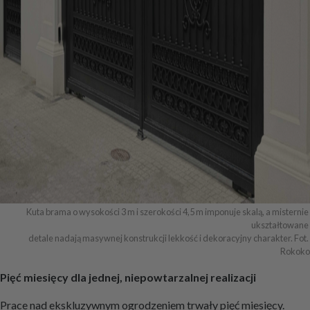
Kuta brama o wysokości 3 m i szerokości 4,5 m imponuje skalą, a misternie 
ukształtowane 

detale nadają masywnej konstrukcji lekkość i dekoracyjny charakter. Fot. 
Rokoko
Pięć miesięcy dla jednej, niepowtarzalnej realizacji
Prace nad ekskluzywnym ogrodzeniem trwały pięć miesięcy.