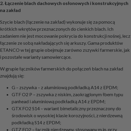
2. Łączenie blach dachowych osłonowych i konstrukcyjnych
na zakład
Szycie blach (łączenie na zakład) wykonuje się za pomocą
krótkich wkrętów przeznaczonych do cienkich blach. Ich
zadaniem nie jest mocowanie pokrycia do konstrukcji nośnej, lecz
łączenie ze sobą nakładających się arkuszy. Gama produktów
ETANCO w tej grupie obejmuje zarówno zszywki farmerskie, jak
i pozostałe warianty samowiercące.
W grupie łączników farmerskich do połączeń blach na zakład
znajdują się:
G – zszywka – z aluminiową podkładką A14 z EPDM;
GTF O2 P – zszywka z niskim, zaokrąglonym łbem typu
panhead i aluminiową podkładką A14 z EPDM;
GTX FO2 S14 – wariant bimetaliczny przeznaczony do
środowisk o wysokiej klasie korozyjności, z nierdzewną
podkładką S14 z EPDM;
GTZ FO2 – łącznik nierdzewny, stosowany m.in. przy