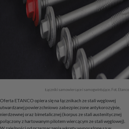
Łączniki samowiercące i samogwintujące. Fot. Etanco
Oferta ETANCO opiera się na łącznikach ze stali węglowej
utwardzanej powierzchniowo zabezpieczone antykorozyjnie,
nierdzewnej oraz bimetalicznej (korpus ze stali austenitycznej
połączony z hartowanym pilotem wiercącym ze stali węglowej).
W zależności od przeznaczenia wkręty wyposażone są w