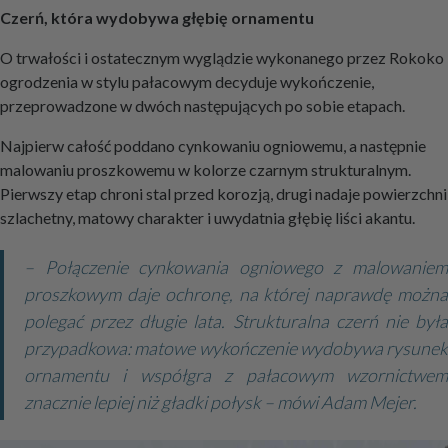
Czerń, która wydobywa głębię ornamentu
O trwałości i ostatecznym wyglądzie wykonanego przez Rokoko
ogrodzenia w stylu pałacowym decyduje wykończenie,
przeprowadzone w dwóch następujących po sobie etapach.
Najpierw całość poddano cynkowaniu ogniowemu, a następnie
malowaniu proszkowemu w kolorze czarnym strukturalnym.
Pierwszy etap chroni stal przed korozją, drugi nadaje powierzchni
szlachetny, matowy charakter i uwydatnia głębię liści akantu.
– Połączenie cynkowania ogniowego z malowaniem
proszkowym daje ochronę, na której naprawdę można
polegać przez długie lata. Strukturalna czerń nie była
przypadkowa: matowe wykończenie wydobywa rysunek
ornamentu i współgra z pałacowym wzornictwem
znacznie lepiej niż gładki połysk – mówi Adam Mejer.