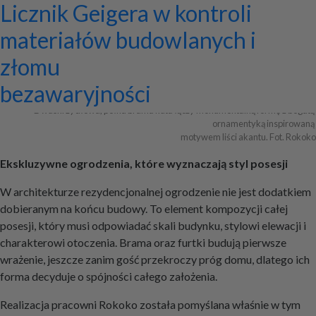
Ekskluzywne ogrodzenia z
Program do projektowania
Jak zaprojektować ścianę
Systemy zamocowań dachów
Dom z prefabrykatów opinie –
Nowoczesne bramy przesuwne:
Jak dobrać maskownicę
Licznik Geigera w kontroli
pałacowym rozmachem
wentylacji mechanicznej
telewizyjną, która pasuje do
płaskich i skośnych oraz lekkiej
co naprawdę warto ocenić przed
wyznaczniki trwałości,
karnisza? Praktyczny poradnik
materiałów budowlanych i
całej aranżacji?
obudowy firmy ETANCO
budową?
bezpieczeństwa i
złomu
+ Dodaj firmę
+ Dodaj artykuł
+ Dodaj baner
bezawaryjności
Dwuskrzydłowa, pełna brama kuta łączy monumentalną formę z bogatą 
ornamentyką inspirowaną 

motywem liści akantu. Fot. Rokoko
Ekskluzywne ogrodzenia, które wyznaczają styl posesji
W architekturze rezydencjonalnej ogrodzenie nie jest dodatkiem
dobieranym na końcu budowy. To element kompozycji całej
posesji, który musi odpowiadać skali budynku, stylowi elewacji i
charakterowi otoczenia. Brama oraz furtki budują pierwsze
wrażenie, jeszcze zanim gość przekroczy próg domu, dlatego ich
forma decyduje o spójności całego założenia.
Realizacja pracowni Rokoko została pomyślana właśnie w tym