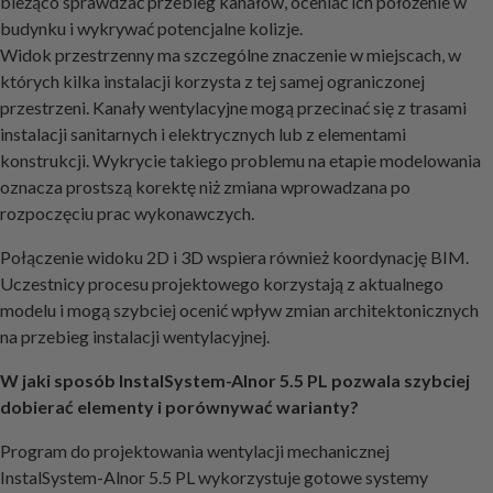
bieżąco sprawdzać przebieg kanałów, oceniać ich położenie w
budynku i wykrywać potencjalne kolizje.
Widok przestrzenny ma szczególne znaczenie w miejscach, w
których kilka instalacji korzysta z tej samej ograniczonej
przestrzeni. Kanały wentylacyjne mogą przecinać się z trasami
instalacji sanitarnych i elektrycznych lub z elementami
konstrukcji. Wykrycie takiego problemu na etapie modelowania
oznacza prostszą korektę niż zmiana wprowadzana po
rozpoczęciu prac wykonawczych.
Połączenie widoku 2D i 3D wspiera również koordynację BIM.
Uczestnicy procesu projektowego korzystają z aktualnego
modelu i mogą szybciej ocenić wpływ zmian architektonicznych
na przebieg instalacji wentylacyjnej.
W jaki sposób InstalSystem-Alnor 5.5 PL pozwala szybciej
dobierać elementy i porównywać warianty?
Program do projektowania wentylacji mechanicznej
InstalSystem-Alnor 5.5 PL wykorzystuje gotowe systemy