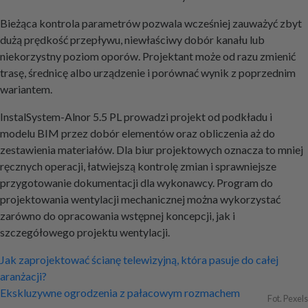
Bieżąca kontrola parametrów pozwala wcześniej zauważyć zbyt
dużą prędkość przepływu, niewłaściwy dobór kanału lub
niekorzystny poziom oporów. Projektant może od razu zmienić
trasę, średnicę albo urządzenie i porównać wynik z poprzednim
wariantem.
InstalSystem-Alnor 5.5 PL prowadzi projekt od podkładu i
modelu BIM przez dobór elementów oraz obliczenia aż do
zestawienia materiałów. Dla biur projektowych oznacza to mniej
ręcznych operacji, łatwiejszą kontrolę zmian i sprawniejsze
przygotowanie dokumentacji dla wykonawcy. Program do
projektowania wentylacji mechanicznej można wykorzystać
zarówno do opracowania wstępnej koncepcji, jak i
szczegółowego projektu wentylacji.
Nawigacja
Jak zaprojektować ścianę telewizyjną, która pasuje do całej
aranżacji?
wpisu
Ekskluzywne ogrodzenia z pałacowym rozmachem
Fot. Pexels