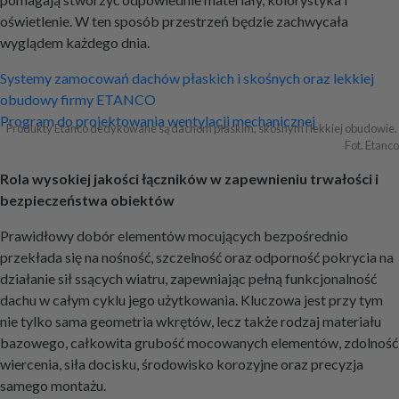
oświetlenie. W ten sposób przestrzeń będzie zachwycała
wyglądem każdego dnia.
Nawigacja
Systemy zamocowań dachów płaskich i skośnych oraz lekkiej
obudowy firmy ETANCO
wpisu
Program do projektowania wentylacji mechanicznej
Produkty Etanco dedykowane są dachom płaskim, skośnym i lekkiej obudowie. 
Fot. Etanco
Rola wysokiej jakości łączników w zapewnieniu trwałości i
bezpieczeństwa obiektów
Prawidłowy dobór elementów mocujących bezpośrednio
przekłada się na nośność, szczelność oraz odporność pokrycia na
działanie sił ssących wiatru, zapewniając pełną funkcjonalność
dachu w całym cyklu jego użytkowania. Kluczowa jest przy tym
nie tylko sama geometria wkrętów, lecz także rodzaj materiału
bazowego, całkowita grubość mocowanych elementów, zdolność
wiercenia, siła docisku, środowisko korozyjne oraz precyzja
samego montażu.