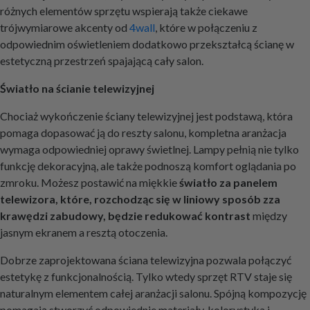
różnych elementów sprzętu wspierają także ciekawe
trójwymiarowe akcenty od
4wall
, które w połączeniu z
odpowiednim oświetleniem dodatkowo przekształcą ścianę w
estetyczną przestrzeń spajającą cały salon.
Światło na ścianie telewizyjnej
Chociaż wykończenie ściany telewizyjnej jest podstawą, która
pomaga dopasować ją do reszty salonu, kompletna aranżacja
wymaga odpowiedniej oprawy świetlnej. Lampy pełnią nie tylko
funkcję dekoracyjną, ale także podnoszą komfort oglądania po
zmroku. Możesz postawić na miękkie
światło za panelem
telewizora, które, rozchodząc się w liniowy sposób zza
krawędzi zabudowy, będzie redukować kontrast
między
jasnym ekranem a resztą otoczenia.
Dobrze zaprojektowana ściana telewizyjna pozwala połączyć
estetykę z funkcjonalnością. Tylko wtedy sprzęt RTV staje się
naturalnym elementem całej aranżacji salonu. Spójną kompozycję
pomagają stworzyć odpowiednie materiały, kolorystyka i