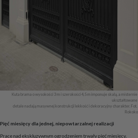
Kuta brama o wysokości 3 m i szerokości 4,5 m imponuje skalą, a misternie 
ukształtowane 

detale nadają masywnej konstrukcji lekkość i dekoracyjny charakter. Fot. 
Rokoko
Pięć miesięcy dla jednej, niepowtarzalnej realizacji
Prace nad ekskluzywnym ogrodzeniem trwały pięć miesięcy.