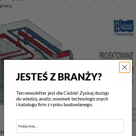
pracy.
JESTEŚ Z BRANŻY?
Ten newsletter jest dla Ciebie! Zyskaj dostęp
do wiedzy, analiz, nowinek technologicznych
i katalogu firm z rynku budowlanego.
Projektowanie wentylacji mechanicznej w InstalSystem-Alnor 5.5 PL to 
modelowanie, obliczenia 

i dobór elementów w jednym narzędziu. Fot. Alnor
Jak kontrolować przepływy i straty ciśnienia podczas