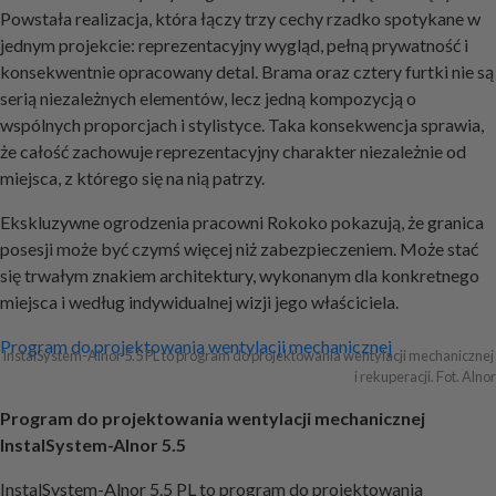
Powstała realizacja, która łączy trzy cechy rzadko spotykane w
jednym projekcie: reprezentacyjny wygląd, pełną prywatność i
konsekwentnie opracowany detal. Brama oraz cztery furtki nie są
serią niezależnych elementów, lecz jedną kompozycją o
wspólnych proporcjach i stylistyce. Taka konsekwencja sprawia,
że całość zachowuje reprezentacyjny charakter niezależnie od
miejsca, z którego się na nią patrzy.
Ekskluzywne ogrodzenia pracowni Rokoko pokazują, że granica
posesji może być czymś więcej niż zabezpieczeniem. Może stać
się trwałym znakiem architektury, wykonanym dla konkretnego
miejsca i według indywidualnej wizji jego właściciela.
Nawigacja
Program do projektowania wentylacji mechanicznej
InstalSystem-Alnor 5.5 PL to program do projektowania wentylacji mechanicznej 
i rekuperacji. Fot. Alnor
wpisu
Program do projektowania wentylacji mechanicznej
InstalSystem-Alnor 5.5
InstalSystem-Alnor 5.5 PL to program do projektowania