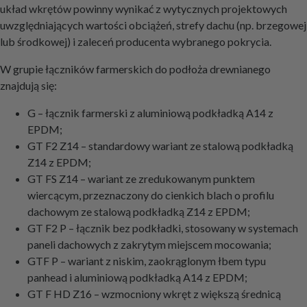
układ wkrętów powinny wynikać z wytycznych projektowych
uwzględniających wartości obciążeń, strefy dachu (np. brzegowej
lub środkowej) i zaleceń producenta wybranego pokrycia.
W grupie łączników farmerskich do podłoża drewnianego
znajdują się:
G – łącznik farmerski z aluminiową podkładką A14 z
EPDM;
GT F2 Z14 – standardowy wariant ze stalową podkładką
Z14 z EPDM;
GT FS Z14 – wariant ze zredukowanym punktem
wiercącym, przeznaczony do cienkich blach o profilu
dachowym ze stalową podkładką Z14 z EPDM;
GT F2 P – łącznik bez podkładki, stosowany w systemach
paneli dachowych z zakrytym miejscem mocowania;
GTF P – wariant z niskim, zaokrąglonym łbem typu
panhead i aluminiową podkładką A14 z EPDM;
GT F HD Z16 – wzmocniony wkręt z większą średnicą