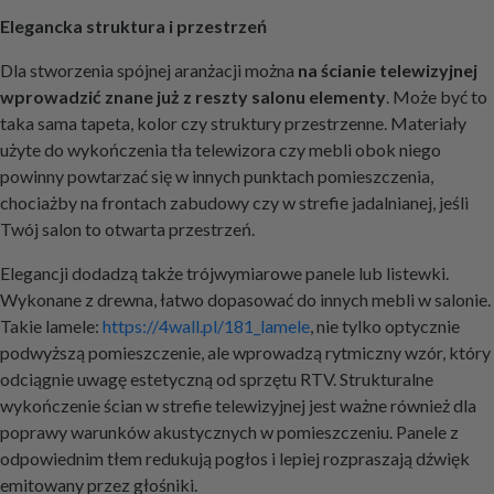
Elegancka struktura i przestrzeń
Dla stworzenia spójnej aranżacji można
na ścianie telewizyjnej
wprowadzić znane już z reszty salonu elementy
. Może być to
taka sama tapeta, kolor czy struktury przestrzenne. Materiały
użyte do wykończenia tła telewizora czy mebli obok niego
powinny powtarzać się w innych punktach pomieszczenia,
chociażby na frontach zabudowy czy w strefie jadalnianej, jeśli
Twój salon to otwarta przestrzeń.
Elegancji dodadzą także trójwymiarowe panele lub listewki.
Wykonane z drewna, łatwo dopasować do innych mebli w salonie.
Takie lamele:
https://4wall.pl/181_lamele
, nie tylko optycznie
podwyższą pomieszczenie, ale wprowadzą rytmiczny wzór, który
odciągnie uwagę estetyczną od sprzętu RTV. Strukturalne
wykończenie ścian w strefie telewizyjnej jest ważne również dla
poprawy warunków akustycznych w pomieszczeniu. Panele z
odpowiednim tłem redukują pogłos i lepiej rozpraszają dźwięk
emitowany przez głośniki.