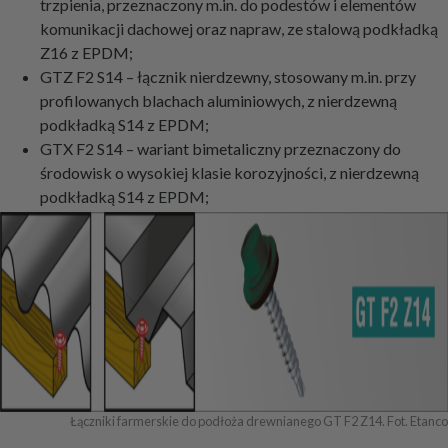
trzpienia, przeznaczony m.in. do podestów i elementów
komunikacji dachowej oraz napraw, ze stalową podkładką
Z16 z EPDM;
GTZ F2 S14 – łącznik nierdzewny, stosowany m.in. przy
profilowanych blachach aluminiowych, z nierdzewną
podkładką S14 z EPDM;
GTX F2 S14 – wariant bimetaliczny przeznaczony do
środowisk o wysokiej klasie korozyjności, z nierdzewną
podkładką S14 z EPDM;
Łączniki farmerskie do podłoża drewnianego GT F2 Z14. Fot. Etanco