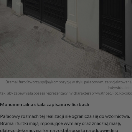
Brama i furtki tworzą spójną kompozycję w stylu pałacowym, zaprojektowaną 
indywidualnie 

tak, aby zapewniała posesji reprezentacyjny charakter i prywatność. Fot. Rokoko
Monumentalna skala zapisana w liczbach
Pałacowy rozmach tej realizacji nie ogranicza się do wzornictwa.
Brama i furtki mają imponujące wymiary oraz znaczną masę,
dlatego dekoracyjna forma została oparta na odpowiednio