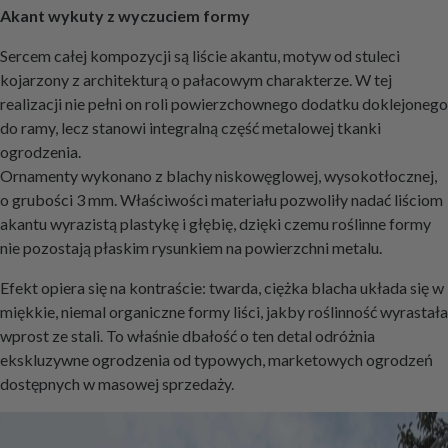
Akant wykuty z wyczuciem formy
Sercem całej kompozycji są liście akantu, motyw od stuleci
kojarzony z architekturą o pałacowym charakterze. W tej
realizacji nie pełni on roli powierzchownego dodatku doklejonego
do ramy, lecz stanowi integralną część metalowej tkanki
ogrodzenia.
Ornamenty wykonano z blachy niskowęglowej, wysokotłocznej,
o grubości 3 mm. Właściwości materiału pozwoliły nadać liściom
akantu wyrazistą plastykę i głębię, dzięki czemu roślinne formy
nie pozostają płaskim rysunkiem na powierzchni metalu.
Efekt opiera się na kontraście: twarda, ciężka blacha układa się w
miękkie, niemal organiczne formy liści, jakby roślinność wyrastała
wprost ze stali. To właśnie dbałość o ten detal odróżnia
ekskluzywne ogrodzenia od typowych, marketowych ogrodzeń
dostępnych w masowej sprzedaży.