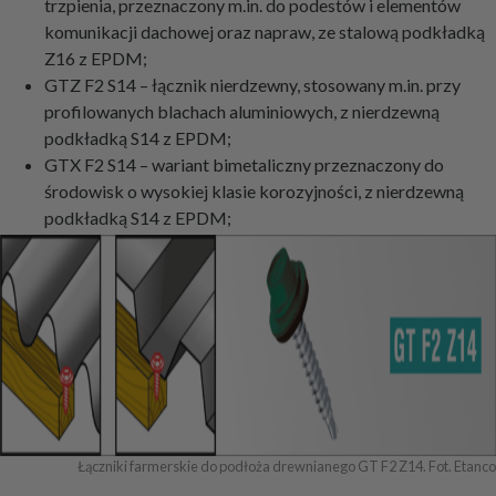
trzpienia, przeznaczony m.in. do podestów i elementów
komunikacji dachowej oraz napraw, ze stalową podkładką
Z16 z EPDM;
GTZ F2 S14 – łącznik nierdzewny, stosowany m.in. przy
profilowanych blachach aluminiowych, z nierdzewną
podkładką S14 z EPDM;
GTX F2 S14 – wariant bimetaliczny przeznaczony do
środowisk o wysokiej klasie korozyjności, z nierdzewną
podkładką S14 z EPDM;
Łączniki farmerskie do podłoża drewnianego GT F2 Z14. Fot. Etanco