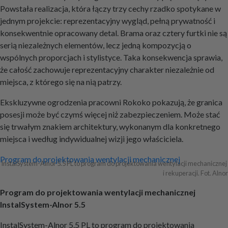
Powstała realizacja, która łączy trzy cechy rzadko spotykane w
jednym projekcie: reprezentacyjny wygląd, pełną prywatność i
konsekwentnie opracowany detal. Brama oraz cztery furtki nie są
serią niezależnych elementów, lecz jedną kompozycją o
wspólnych proporcjach i stylistyce. Taka konsekwencja sprawia,
że całość zachowuje reprezentacyjny charakter niezależnie od
miejsca, z którego się na nią patrzy.
Ekskluzywne ogrodzenia pracowni Rokoko pokazują, że granica
posesji może być czymś więcej niż zabezpieczeniem. Może stać
się trwałym znakiem architektury, wykonanym dla konkretnego
miejsca i według indywidualnej wizji jego właściciela.
Nawigacja
Program do projektowania wentylacji mechanicznej
InstalSystem-Alnor 5.5 PL to program do projektowania wentylacji mechanicznej 
i rekuperacji. Fot. Alnor
wpisu
Program do projektowania wentylacji mechanicznej
InstalSystem-Alnor 5.5
InstalSystem-Alnor 5.5 PL to program do projektowania