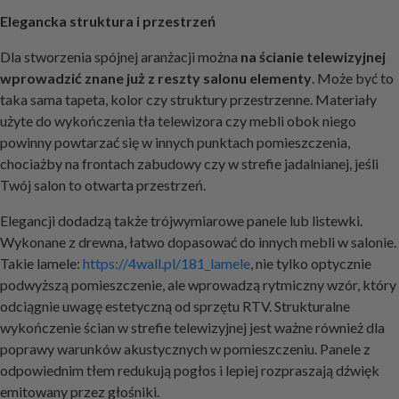
Elegancka struktura i przestrzeń
Dla stworzenia spójnej aranżacji można
na ścianie telewizyjnej
wprowadzić znane już z reszty salonu elementy
. Może być to
taka sama tapeta, kolor czy struktury przestrzenne. Materiały
użyte do wykończenia tła telewizora czy mebli obok niego
powinny powtarzać się w innych punktach pomieszczenia,
chociażby na frontach zabudowy czy w strefie jadalnianej, jeśli
Twój salon to otwarta przestrzeń.
Elegancji dodadzą także trójwymiarowe panele lub listewki.
Wykonane z drewna, łatwo dopasować do innych mebli w salonie.
Takie lamele:
https://4wall.pl/181_lamele
, nie tylko optycznie
podwyższą pomieszczenie, ale wprowadzą rytmiczny wzór, który
odciągnie uwagę estetyczną od sprzętu RTV. Strukturalne
wykończenie ścian w strefie telewizyjnej jest ważne również dla
poprawy warunków akustycznych w pomieszczeniu. Panele z
odpowiednim tłem redukują pogłos i lepiej rozpraszają dźwięk
emitowany przez głośniki.