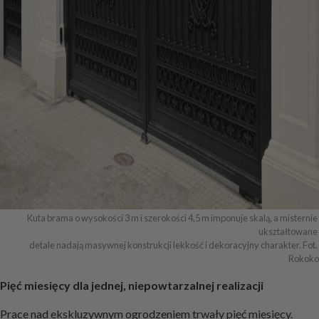
Kuta brama o wysokości 3 m i szerokości 4,5 m imponuje skalą, a misternie 
ukształtowane 

detale nadają masywnej konstrukcji lekkość i dekoracyjny charakter. Fot. 
Rokoko
Pięć miesięcy dla jednej, niepowtarzalnej realizacji
Prace nad ekskluzywnym ogrodzeniem trwały pięć miesięcy.