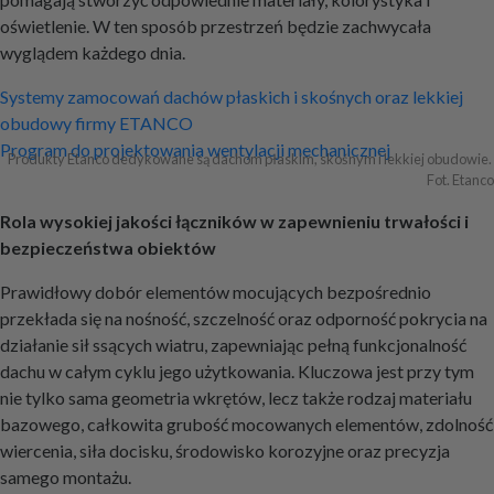
oświetlenie. W ten sposób przestrzeń będzie zachwycała
wyglądem każdego dnia.
Nawigacja
Systemy zamocowań dachów płaskich i skośnych oraz lekkiej
obudowy firmy ETANCO
wpisu
Program do projektowania wentylacji mechanicznej
Produkty Etanco dedykowane są dachom płaskim, skośnym i lekkiej obudowie. 
Fot. Etanco
Rola wysokiej jakości łączników w zapewnieniu trwałości i
bezpieczeństwa obiektów
Prawidłowy dobór elementów mocujących bezpośrednio
przekłada się na nośność, szczelność oraz odporność pokrycia na
działanie sił ssących wiatru, zapewniając pełną funkcjonalność
dachu w całym cyklu jego użytkowania. Kluczowa jest przy tym
nie tylko sama geometria wkrętów, lecz także rodzaj materiału
bazowego, całkowita grubość mocowanych elementów, zdolność
wiercenia, siła docisku, środowisko korozyjne oraz precyzja
samego montażu.