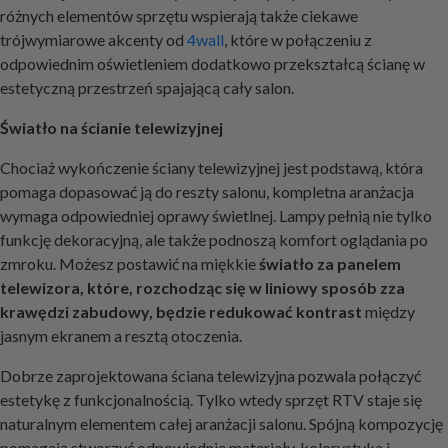
różnych elementów sprzętu wspierają także ciekawe
trójwymiarowe akcenty od
4wall
, które w połączeniu z
odpowiednim oświetleniem dodatkowo przekształcą ścianę w
estetyczną przestrzeń spajającą cały salon.
Światło na ścianie telewizyjnej
Chociaż wykończenie ściany telewizyjnej jest podstawą, która
pomaga dopasować ją do reszty salonu, kompletna aranżacja
wymaga odpowiedniej oprawy świetlnej. Lampy pełnią nie tylko
funkcję dekoracyjną, ale także podnoszą komfort oglądania po
zmroku. Możesz postawić na miękkie
światło za panelem
telewizora, które, rozchodząc się w liniowy sposób zza
krawędzi zabudowy, będzie redukować kontrast
między
jasnym ekranem a resztą otoczenia.
Dobrze zaprojektowana ściana telewizyjna pozwala połączyć
estetykę z funkcjonalnością. Tylko wtedy sprzęt RTV staje się
naturalnym elementem całej aranżacji salonu. Spójną kompozycję
pomagają stworzyć odpowiednie materiały, kolorystyka i