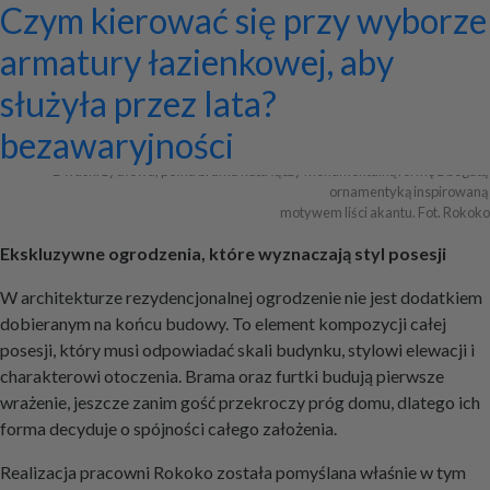
Ekskluzywne ogrodzenia z
Program do projektowania
Jak zaprojektować ścianę
Systemy zamocowań dachów
Dom z prefabrykatów opinie –
Nowoczesne bramy przesuwne:
Jak dobrać maskownicę
Licznik Geigera w kontroli
Jak ograniczyć ryzyko
Czym kierować się przy wyborze
pałacowym rozmachem
wentylacji mechanicznej
telewizyjną, która pasuje do
płaskich i skośnych oraz lekkiej
co naprawdę warto ocenić przed
wyznaczniki trwałości,
karnisza? Praktyczny poradnik
materiałów budowlanych i
przestojów przy pracy maszyn
armatury łazienkowej, aby
całej aranżacji?
obudowy firmy ETANCO
budową?
bezpieczeństwa i
złomu
geotechnicznych?
służyła przez lata?
+ Dodaj firmę
+ Dodaj artykuł
+ Dodaj baner
bezawaryjności
Dwuskrzydłowa, pełna brama kuta łączy monumentalną formę z bogatą 
ornamentyką inspirowaną 

motywem liści akantu. Fot. Rokoko
Ekskluzywne ogrodzenia, które wyznaczają styl posesji
W architekturze rezydencjonalnej ogrodzenie nie jest dodatkiem
dobieranym na końcu budowy. To element kompozycji całej
posesji, który musi odpowiadać skali budynku, stylowi elewacji i
charakterowi otoczenia. Brama oraz furtki budują pierwsze
wrażenie, jeszcze zanim gość przekroczy próg domu, dlatego ich
forma decyduje o spójności całego założenia.
Realizacja pracowni Rokoko została pomyślana właśnie w tym