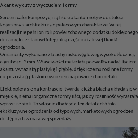
Akant wykuty z wyczuciem formy
Sercem całej kompozycji są liście akantu, motyw od stuleci
kojarzony z architekturą o pałacowym charakterze. W tej
realizacji nie pełni on roli powierzchownego dodatku doklejonego
do ramy, lecz stanowi integralną część metalowej tkanki
ogrodzenia.
Ornamenty wykonano z blachy niskowęglowej, wysokotłocznej,
o grubości 3 mm. Właściwości materiału pozwoliły nadać liściom
akantu wyrazistą plastykę i głębię, dzięki czemu roślinne formy
nie pozostają płaskim rysunkiem na powierzchni metalu.
Efekt opiera się na kontraście: twarda, ciężka blacha układa się w
miękkie, niemal organiczne formy liści, jakby roślinność wyrastała
wprost ze stali. To właśnie dbałość o ten detal odróżnia
ekskluzywne ogrodzenia od typowych, marketowych ogrodzeń
dostępnych w masowej sprzedaży.