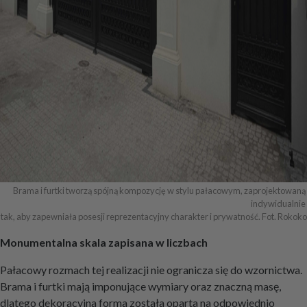
Brama i furtki tworzą spójną kompozycję w stylu pałacowym, zaprojektowaną 
indywidualnie 

tak, aby zapewniała posesji reprezentacyjny charakter i prywatność. Fot. Rokoko
Monumentalna skala zapisana w liczbach
Pałacowy rozmach tej realizacji nie ogranicza się do wzornictwa.
Brama i furtki mają imponujące wymiary oraz znaczną masę,
dlatego dekoracyjna forma została oparta na odpowiednio