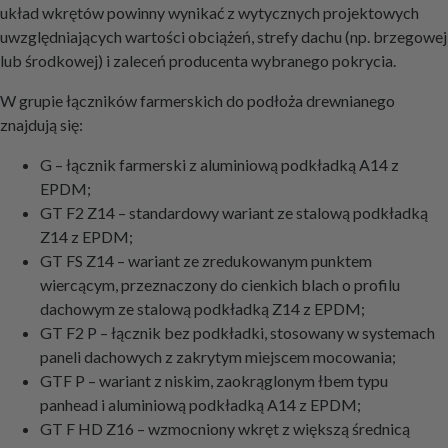
układ wkrętów powinny wynikać z wytycznych projektowych
uwzględniających wartości obciążeń, strefy dachu (np. brzegowej
lub środkowej) i zaleceń producenta wybranego pokrycia.
W grupie łączników farmerskich do podłoża drewnianego
znajdują się:
G – łącznik farmerski z aluminiową podkładką A14 z
EPDM;
GT F2 Z14 – standardowy wariant ze stalową podkładką
Z14 z EPDM;
GT FS Z14 – wariant ze zredukowanym punktem
wiercącym, przeznaczony do cienkich blach o profilu
dachowym ze stalową podkładką Z14 z EPDM;
GT F2 P – łącznik bez podkładki, stosowany w systemach
paneli dachowych z zakrytym miejscem mocowania;
GTF P – wariant z niskim, zaokrąglonym łbem typu
panhead i aluminiową podkładką A14 z EPDM;
GT F HD Z16 – wzmocniony wkręt z większą średnicą