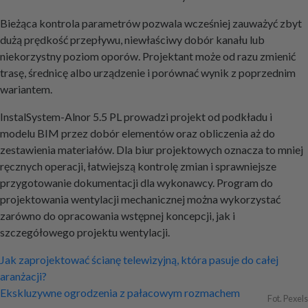
Bieżąca kontrola parametrów pozwala wcześniej zauważyć zbyt
dużą prędkość przepływu, niewłaściwy dobór kanału lub
niekorzystny poziom oporów. Projektant może od razu zmienić
trasę, średnicę albo urządzenie i porównać wynik z poprzednim
wariantem.
InstalSystem-Alnor 5.5 PL prowadzi projekt od podkładu i
modelu BIM przez dobór elementów oraz obliczenia aż do
zestawienia materiałów. Dla biur projektowych oznacza to mniej
ręcznych operacji, łatwiejszą kontrolę zmian i sprawniejsze
przygotowanie dokumentacji dla wykonawcy. Program do
projektowania wentylacji mechanicznej można wykorzystać
zarówno do opracowania wstępnej koncepcji, jak i
szczegółowego projektu wentylacji.
Nawigacja
Jak zaprojektować ścianę telewizyjną, która pasuje do całej
aranżacji?
wpisu
Ekskluzywne ogrodzenia z pałacowym rozmachem
Fot. Pexels