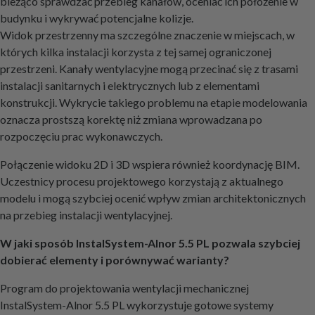
bieżąco sprawdzać przebieg kanałów, oceniać ich położenie w
budynku i wykrywać potencjalne kolizje.
Widok przestrzenny ma szczególne znaczenie w miejscach, w
których kilka instalacji korzysta z tej samej ograniczonej
przestrzeni. Kanały wentylacyjne mogą przecinać się z trasami
instalacji sanitarnych i elektrycznych lub z elementami
konstrukcji. Wykrycie takiego problemu na etapie modelowania
oznacza prostszą korektę niż zmiana wprowadzana po
rozpoczęciu prac wykonawczych.
Połączenie widoku 2D i 3D wspiera również koordynację BIM.
Uczestnicy procesu projektowego korzystają z aktualnego
modelu i mogą szybciej ocenić wpływ zmian architektonicznych
na przebieg instalacji wentylacyjnej.
W jaki sposób InstalSystem-Alnor 5.5 PL pozwala szybciej
dobierać elementy i porównywać warianty?
Program do projektowania wentylacji mechanicznej
InstalSystem-Alnor 5.5 PL wykorzystuje gotowe systemy