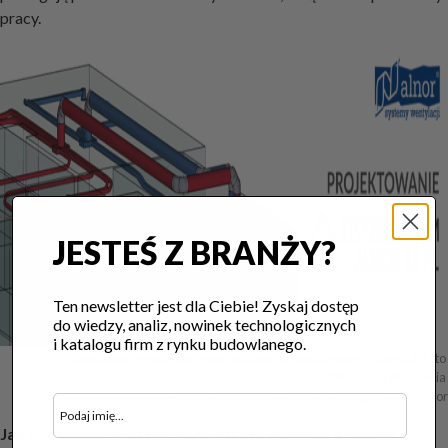
pracy.
JESTEŚ Z BRANŻY?
Ten newsletter jest dla Ciebie! Zyskaj dostęp
do wiedzy, analiz, nowinek technologicznych
i katalogu firm z rynku budowlanego.
Projektowanie wentylacji mechanicznej w InstalSystem-Alnor 5.5 PL to 
modelowanie, obliczenia 

i dobór elementów w jednym narzędziu. Fot. Alnor
Jak kontrolować przepływy i straty ciśnienia podczas