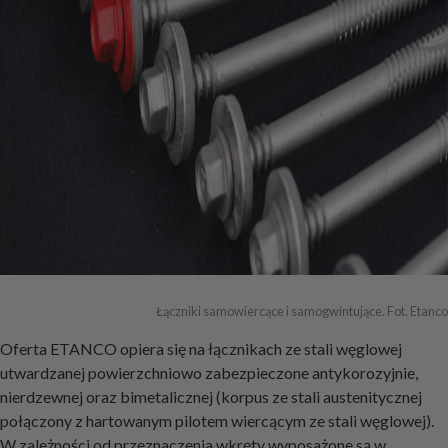
Łączniki samowiercące i samogwintujące. Fot. Etanco
Oferta ETANCO opiera się na łącznikach ze stali węglowej
utwardzanej powierzchniowo zabezpieczone antykorozyjnie,
nierdzewnej oraz bimetalicznej (korpus ze stali austenitycznej
połączony z hartowanym pilotem wiercącym ze stali węglowej).
W zależności od przeznaczenia wkręty wyposażone są w