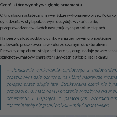
Czerń, która wydobywa głębię ornamentu
O trwałości i ostatecznym wyglądzie wykonanego przez Rokoko
ogrodzenia w stylu pałacowym decyduje wykończenie,
przeprowadzone w dwóch następujących po sobie etapach.
Najpierw całość poddano cynkowaniu ogniowemu, a następnie
malowaniu proszkowemu w kolorze czarnym strukturalnym.
Pierwszy etap chroni stal przed korozją, drugi nadaje powierzchni
szlachetny, matowy charakter i uwydatnia głębię liści akantu.
– Połączenie cynkowania ogniowego z malowaniem
proszkowym daje ochronę, na której naprawdę można
polegać przez długie lata. Strukturalna czerń nie była
przypadkowa: matowe wykończenie wydobywa rysunek
ornamentu i współgra z pałacowym wzornictwem
znacznie lepiej niż gładki połysk – mówi Adam Mejer.