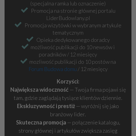
(specjalna ramka lub oznaczenie)
Promocja na stronie głównej portalu
LiderBudowlany.pl
Promocja wizytówki w wybranym artykule
tematycznym
Opieka dedykowanego doradcy
możliwość publikacji do 10 newsów i
poradników / 12 miesięcy
mozliwość publikacji do 10 postów na
Forum Budowa domu
/ 12 miesięcy
Korzyści:
Największa widoczność
— Twoja firma pojawi się
tam, gdzie zaglądają tysiące klientów dziennie.
Ekskluzywność i prestiż
— wyróżnij się jako
branżowy lider.
Skuteczna promocja
— połączenie katalogu,
strony głównej i artykułów zwiększa zasięg