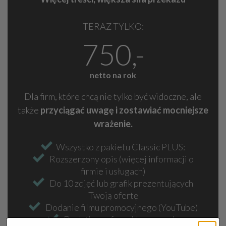
TERAZ TYLKO:
750,-
netto na rok
Dla firm, które chcą nie tylko być widoczne, ale
także
przyciągać uwagę i zostawiać mocniejsze
wrażenie.
Wszystko z pakietu Classic PLUS:
Rozszerzony opis (więcej informacji o
firmie i usługach)
Do 10 zdjęć lub grafik prezentujących
Twoją ofertę
Dodanie filmu promocyjnego (YouTube)
Dodatkowe frazy kluczowe do