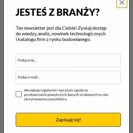
pozycjonowania wizytówki
JESTEŚ Z BRANŻY?
możliwość publikacji do 5 newsów i
poradników / 12 miesięcy
mozliwość publikacji do 5 postów na
Forum
Ten newsletter jest dla Ciebie! Zyskaj dostęp
Budowa domu
/ 12 miesięcy
do wiedzy, analiz, nowinek technologicznych
i katalogu firm z rynku budowlanego.
Korzyści:
Pełniejsza prezentacja
— pokaż, co Cię wyróżnia
na tle konkurencji.
Lepsze pozycjonowanie
— większa szansa na
pojawienie się w wynikach wyszukiwania.
Większe zaangażowanie klientów
— multimedia
Akceptuję regulamin i wyrażam zgodę na
przyciągają uwagę i zwiększają zainteresowanie
przetwarzanie powyższych danych osobowych w celu
otrzymywania newslettera.
Twoją ofertą.
Zapisuję się!
+ Dodaj firmę