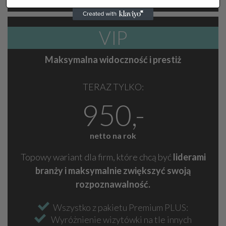
VIP
Maksymalna widoczność i prestiż
TERAZ TYLKO:
950,-
netto na rok
Topowy wariant dla firm, które chcą być
liderami
branży i maksymalnie zwiększyć swoją
rozpoznawalność.
Wszystko z pakietu Premium PLUS:
Wyróżnienie wizytówki na tle innych