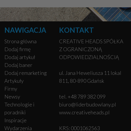
NAWIGACJA
KONTAKT
Strona główna
CREATIVE HEADS SPÓŁKA
Dodaj firmę
Z OGRANICZONĄ
Dodaj artykuł
ODPOWIEDZIALNOŚCIĄ
Dodaj baner
Dodaj remarketing
ul. Jana Heweliusza 11 lokal
Artykuły
811, 80-890 Gdańsk
Firmy
Newsy
tel. +48 789 382 099
Technologie i
biuro@liderbudowlany.pl
poradniki
www.creativeheads.pl
Inspiracje
Wydarzenia
KRS: 0001062563