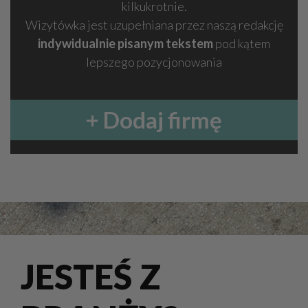
kilkukrotnie.
Wizytówka jest uzupełniana przez naszą redakcję
indywidualnie pisanym tekstem
pod kątem
lepszego pozycjonowania
+ Dodaj firmę
JESTEŚ Z